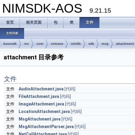
NIMSDK-AOS
9.21.15
首页
相关页面
包
类
文件
文件列表
basesdk
src
com
netease
nimlib
sdk
msg
attachment
attachment 目录参考
文件
文件
AudioAttachment.java
[代码]
文件
FileAttachment.java
[代码]
文件
ImageAttachment.java
[代码]
文件
LocationAttachment.java
[代码]
文件
MsgAttachment.java
[代码]
文件
MsgAttachmentParser.java
[代码]
文件
NetCallAttachment.java
[代码]