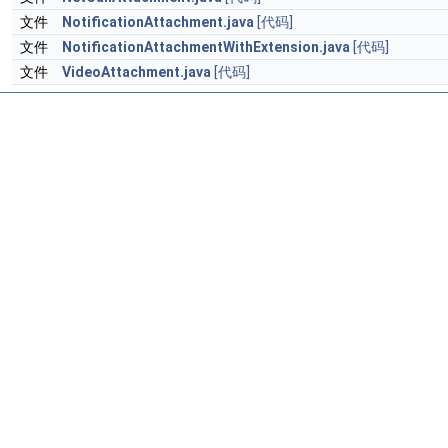
文件
NotificationAttachment.java
[代码]
文件
NotificationAttachmentWithExtension.java
[代码]
文件
VideoAttachment.java
[代码]