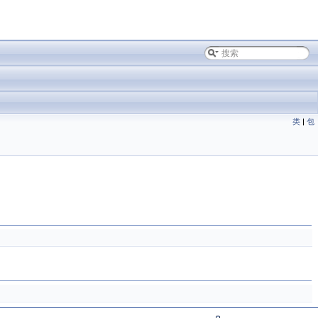
类
|
包