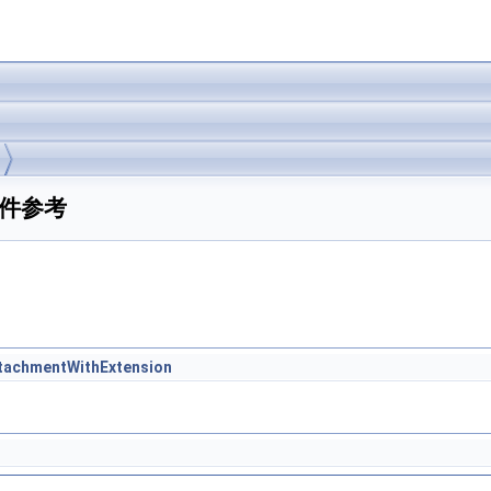
a 文件参考
ttachmentWithExtension