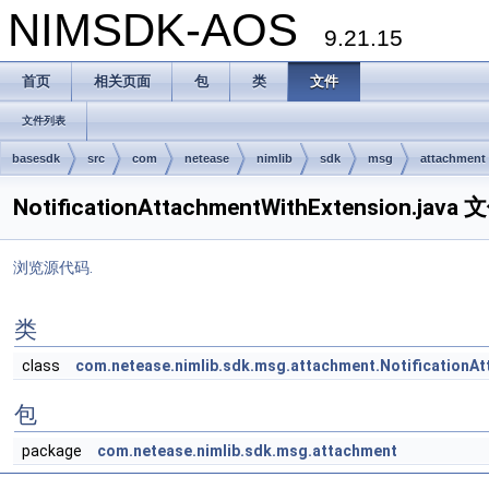
NIMSDK-AOS
9.21.15
首页
相关页面
包
类
文件
文件列表
basesdk
src
com
netease
nimlib
sdk
msg
attachment
NotificationAttachmentWithExtension.jav
浏览源代码.
类
class
com.netease.nimlib.sdk.msg.attachment.NotificationA
包
package
com.netease.nimlib.sdk.msg.attachment