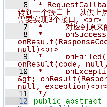
    6
 * RequestCa
转到一个接口上，以供上
需要实现3个接口。<br>
    7
 *     对应到原
    8
 *     onSuccess
onResult(ResponseCod
null)<br>
    9
 *     onFailed(
onResult(code, null
   10
 *     onExcepti
&gt; onResult(Respon
null, exception)<br
   11
 */
   12
public
abstract