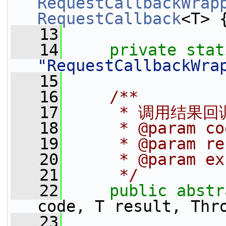
RequestCallbackWrap
RequestCallback
<T> 
   13
   14
private
stat
"RequestCallbackWra
   15
   16
    /**
   17
     * 调用结果
   18
     * @param co
   19
     * @param re
   20
     * @param ex
   21
     */
   22
public
abstr
code, T result, Thr
   23