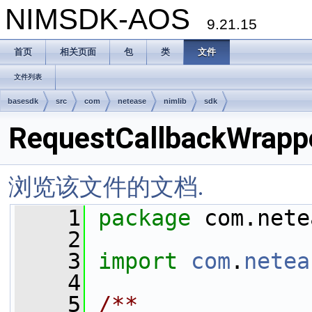
NIMSDK-AOS
9.21.15
首页
相关页面
包
类
文件
文件列表
basesdk
src
com
netease
nimlib
sdk
RequestCallbackWrappe
浏览该文件的文档.
    1
package 
com.nete
    2
    3
import
com
.
netea
    4
    5
/**