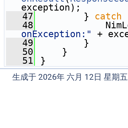
exception);
   47
         } 
catch
 
   48
             NimL
onException:"
 + exc
   49
         }
   50
     }
   51
 }
生成于 2026年 六月 12日 星期五 1