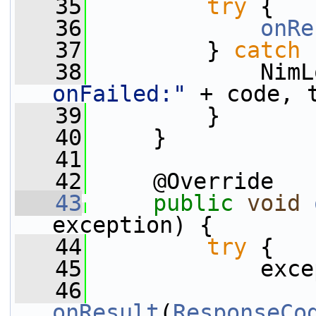
   35
try
 {
   36
onRe
   37
         } 
catch
 
   38
             NimL
onFailed:"
 + code, 
   39
         }
   40
     }
   41
   42
     @Override
   43
public
void
exception) {
   44
try
 {
   45
             exce
   46
onResult
(
ResponseCo