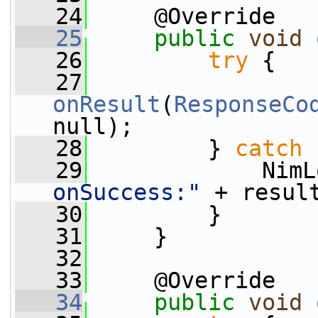
   24
     @Override
   25
public
void
   26
try
 {
   27
onResult
(
ResponseCo
null);
   28
         } 
catch
 
   29
             NimL
onSuccess:"
 + resul
   30
         }
   31
     }
   32
   33
     @Override
   34
public
void