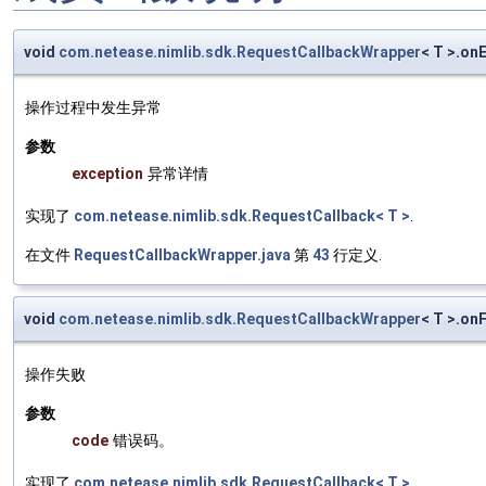
void
com.netease.nimlib.sdk.RequestCallbackWrapper
< T >.on
操作过程中发生异常
参数
exception
异常详情
实现了
com.netease.nimlib.sdk.RequestCallback< T >
.
在文件
RequestCallbackWrapper.java
第
43
行定义.
void
com.netease.nimlib.sdk.RequestCallbackWrapper
< T >.on
操作失败
参数
code
错误码。
实现了
com.netease.nimlib.sdk.RequestCallback< T >
.