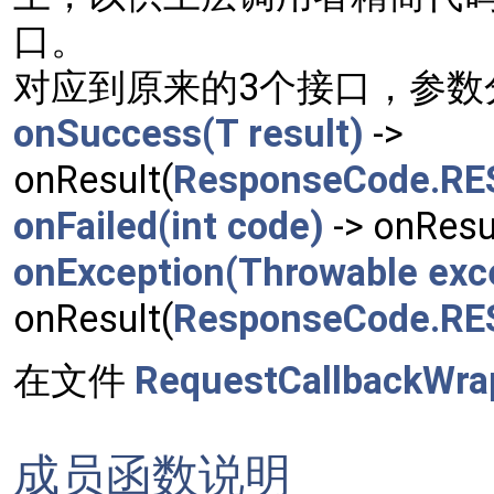
口。
对应到原来的3个接口，参数
onSuccess(T result)
->
onResult(
ResponseCode.R
onFailed(int code)
-> onResul
onException(Throwable exc
onResult(
ResponseCode.RE
在文件
RequestCallbackWrap
成员函数说明