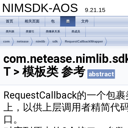
NIMSDK-AOS
9.21.15
首页
相关页面
包
类
文件
类列表
类索引
类继承关系
类成员
com
netease
nimlib
sdk
RequestCallbackWrapper
com.netease.nimlib.sd
T > 模板类 参考
abstract
RequestCallback的
上，以供上层调用者精简代码
口。