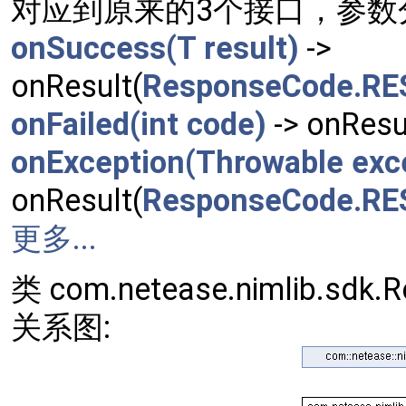
对应到原来的3个接口，参数
onSuccess(T result)
->
onResult(
ResponseCode.R
onFailed(int code)
-> onResul
onException(Throwable exc
onResult(
ResponseCode.RE
更多...
类 com.netease.nimlib.sdk.
关系图: