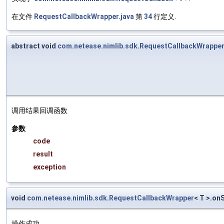
在文件
RequestCallbackWrapper.java
第
34
行定义.
abstract void
com.netease.nimlib.sdk.RequestCallbackWrappe
调用结果回调函数
参数
code
result
exception
void
com.netease.nimlib.sdk.RequestCallbackWrapper
< T >.on
操作成功