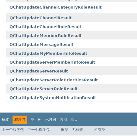
QChatUpdateChannelCategoryRoleResult
QChatUpdateChannelResult
QChatUpdateChannelRoleResult
QChatUpdateMemberRoleResult
QChatUpdateMessageResult
QChatUpdateMyMemberInfoResult
QChatUpdateServerMemberInfoResult
QChatUpdateServerResult
QChatUpdateServerRolePrioritiesResult
QChatUpdateServerRoleResult
QChatUpdateSystemNotificationResult
概览
程序包
类
树
已过时
索引
帮助
上一个程序包
下一个程序包
框架
无框架
所有类