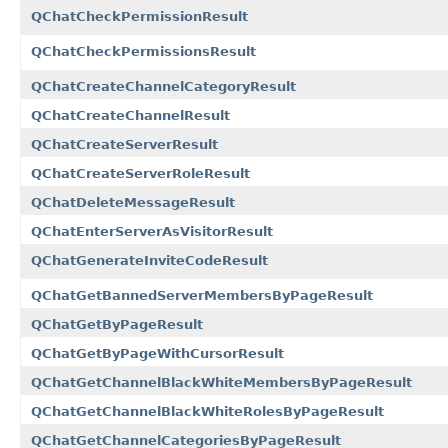
QChatCheckPermissionResult
QChatCheckPermissionsResult
QChatCreateChannelCategoryResult
QChatCreateChannelResult
QChatCreateServerResult
QChatCreateServerRoleResult
QChatDeleteMessageResult
QChatEnterServerAsVisitorResult
QChatGenerateInviteCodeResult
QChatGetBannedServerMembersByPageResult
QChatGetByPageResult
QChatGetByPageWithCursorResult
QChatGetChannelBlackWhiteMembersByPageResult
QChatGetChannelBlackWhiteRolesByPageResult
QChatGetChannelCategoriesByPageResult