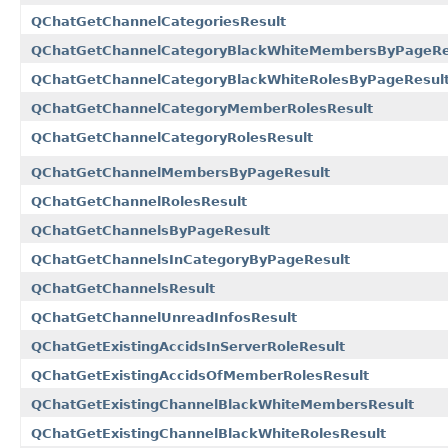
QChatGetChannelCategoriesResult
QChatGetChannelCategoryBlackWhiteMembersByPageRe
QChatGetChannelCategoryBlackWhiteRolesByPageResul
QChatGetChannelCategoryMemberRolesResult
QChatGetChannelCategoryRolesResult
QChatGetChannelMembersByPageResult
QChatGetChannelRolesResult
QChatGetChannelsByPageResult
QChatGetChannelsInCategoryByPageResult
QChatGetChannelsResult
QChatGetChannelUnreadInfosResult
QChatGetExistingAccidsInServerRoleResult
QChatGetExistingAccidsOfMemberRolesResult
QChatGetExistingChannelBlackWhiteMembersResult
QChatGetExistingChannelBlackWhiteRolesResult