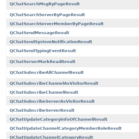
QChatSearchMsgByPageResult
QChatSearchServerByPageResult
QChatSearchServerMemberByPageResult
QChatSendMessageResult
QChatSendSystemNotificationResult
QChatSendTypingEventResult
QChatServerMarkReadResult
QChatSubscribeAllChannelResult
QChatSubscribeChannelAsVisitorResult
QChatSubscribeChannelResult
QChatSubscribeServerAsVisitorResult
QChatSubscribeServerResult
QChatUpdateCategoryInfoOfChannelResult
QChatUpdateChannelCategoryMemberRoleResult
QChatUpdateChannelCategoryResult