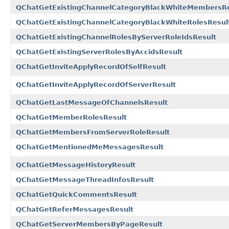
QChatGetExistingChannelCategoryBlackWhiteMembersRe
QChatGetExistingChannelCategoryBlackWhiteRolesResul
QChatGetExistingChannelRolesByServerRoleIdsResult
QChatGetExistingServerRolesByAccidsResult
QChatGetInviteApplyRecordOfSelfResult
QChatGetInviteApplyRecordOfServerResult
QChatGetLastMessageOfChannelsResult
QChatGetMemberRolesResult
QChatGetMembersFromServerRoleResult
QChatGetMentionedMeMessagesResult
QChatGetMessageHistoryResult
QChatGetMessageThreadInfosResult
QChatGetQuickCommentsResult
QChatGetReferMessagesResult
QChatGetServerMembersByPageResult