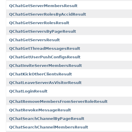
QChatGetServerMembersResult
QChatGetServerRolesByAccidResult
QChatGetServerRolesResult
QChatGetServersByPageResult
QChatGetServersResult
QChatGetThreadMessagesResult
QChatGetUserPushConfigsResult
QChatInviteServerMembersResult
QChatKickOtherClientsResult
QChatLeaveServerAsVisitorResult
QChatLoginResult
QChatRemoveMembersFromServerRoleResult
QChatRevokeMessageResult
QChatSearchChannelByPageResult
QChatSearchChannelMembersResult