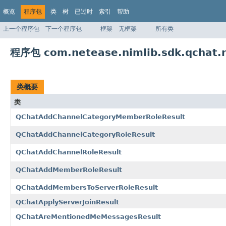
概览
程序包
类
树
已过时
索引
帮助
上一个程序包
下一个程序包
框架
无框架
所有类
程序包 com.netease.nimlib.sdk.qchat.r
类概要
类
QChatAddChannelCategoryMemberRoleResult
QChatAddChannelCategoryRoleResult
QChatAddChannelRoleResult
QChatAddMemberRoleResult
QChatAddMembersToServerRoleResult
QChatApplyServerJoinResult
QChatAreMentionedMeMessagesResult