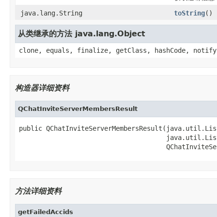
java.lang.String
toString
()
从类继承的方法 java.lang.Object
clone, equals, finalize, getClass, hashCode, notify
构造器详细资料
QChatInviteServerMembersResult
public QChatInviteServerMembersResult(java.util.Lis
                                      java.util.Lis
                                      QChatInviteSe
方法详细资料
getFailedAccids