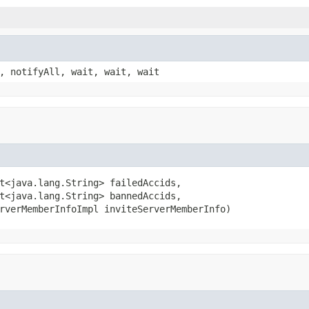
, notifyAll, wait, wait, wait
t<java.lang.String> failedAccids,

t<java.lang.String> bannedAccids,

rverMemberInfoImpl inviteServerMemberInfo)