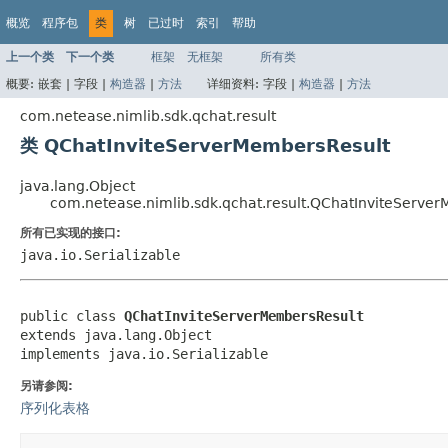
概览
程序包
类
树
已过时
索引
帮助
上一个类
下一个类
框架
无框架
所有类
概要:
嵌套 |
字段 |
构造器
|
方法
详细资料:
字段 |
构造器
|
方法
com.netease.nimlib.sdk.qchat.result
类 QChatInviteServerMembersResult
java.lang.Object
com.netease.nimlib.sdk.qchat.result.QChatInviteServe
所有已实现的接口:
java.io.Serializable
public class 
QChatInviteServerMembersResult
extends java.lang.Object

implements java.io.Serializable
另请参阅:
序列化表格