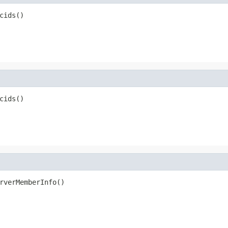
cids()
cids()
rverMemberInfo()