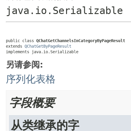
java.io.Serializable
public class 
QChatGetChannelsInCategoryByPageResult
extends 
QChatGetByPageResult
implements java.io.Serializable
另请参阅:
序列化表格
字段概要
从类继承的字