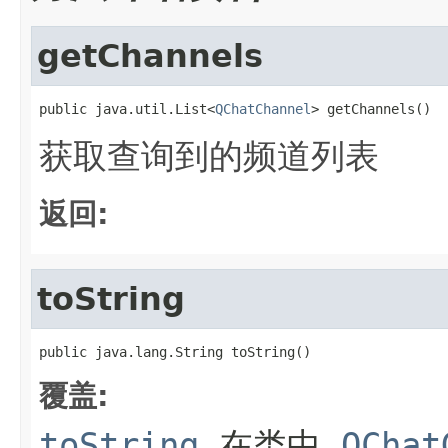
getChannels
public java.util.List<
QChatChannel
> getChannels()
获取查询到的频道列表
返回:
toString
public java.lang.String toString()
覆盖:
toString
在类中
QChat