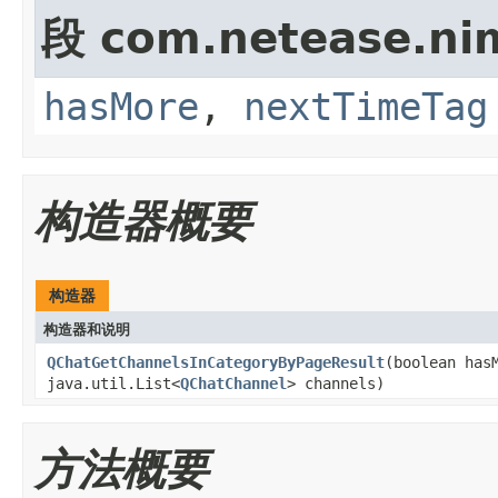
段 com.netease.nim
hasMore
,
nextTimeTag
构造器概要
构造器
构造器和说明
QChatGetChannelsInCategoryByPageResult
(boolean has
java.util.List<
QChatChannel
> channels)
方法概要