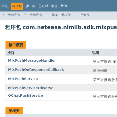
概览
程序包
类
树
已过时
索引
帮助
上一个程序包
下一个程序包
框架
无框架
所有类
程序包 com.netease.nimlib.sdk.mixpu
接口概要
接口
说明
MixPushMessageHandler
第三方推送消
MixPushOnResponseCallback
响应回调
MixPushService
第三方推送服
MixPushServiceObserve
QChatPushService
第三方推送服
类概要