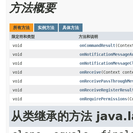
方法概要
所有方法
实例方法
具体方法
限定符和类型
方法和说明
void
onCommandResult
(Contex
void
onNotificationMessageA
void
onNotificationMessageC
void
onReceive
(Context cont
void
onReceivePassThroughMe
void
onReceiveRegisterResul
void
onRequirePermissions
(C
从类继承的方法 java.la