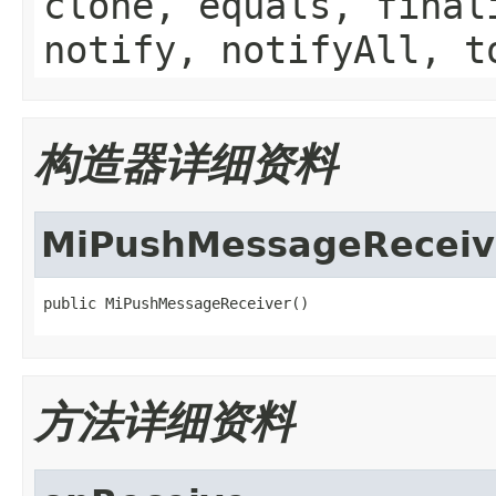
clone, equals, final
notify, notifyAll, t
构造器详细资料
MiPushMessageReceiv
public MiPushMessageReceiver()
方法详细资料