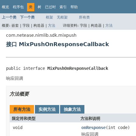
概览
程序包
类
树
已过时
索引
帮助
上一个类
下一个类
框架
无框架
所有类
概要:
嵌套 |
字段 |
构造器 |
方法
详细资料:
字段 |
构造器 |
方法
com.netease.nimlib.sdk.mixpush
接口 MixPushOnResponseCallback
public interface 
MixPushOnResponseCallback
响应回调
方法概要
所有方法
实例方法
抽象方法
限定符和类型
方法和说明
void
onResponse
(int code)
响应回调