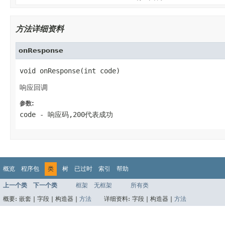
方法详细资料
onResponse
void onResponse(int code)
响应回调
参数:
code
- 响应码,200代表成功
概览
程序包
类
树
已过时
索引
帮助
上一个类
下一个类
框架
无框架
所有类
概要:
嵌套 |
字段 |
构造器 |
方法
详细资料:
字段 |
构造器 |
方法