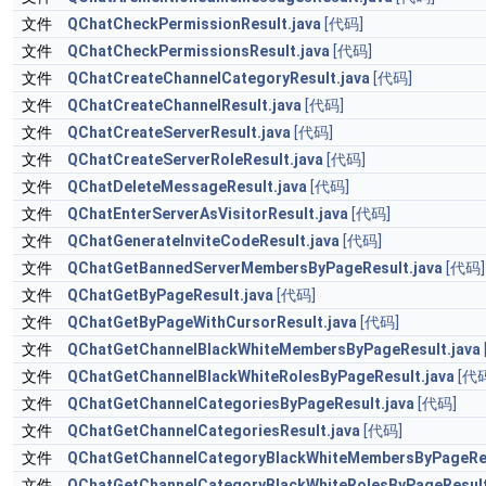
文件
QChatCheckPermissionResult.java
[代码]
文件
QChatCheckPermissionsResult.java
[代码]
文件
QChatCreateChannelCategoryResult.java
[代码]
文件
QChatCreateChannelResult.java
[代码]
文件
QChatCreateServerResult.java
[代码]
文件
QChatCreateServerRoleResult.java
[代码]
文件
QChatDeleteMessageResult.java
[代码]
文件
QChatEnterServerAsVisitorResult.java
[代码]
文件
QChatGenerateInviteCodeResult.java
[代码]
文件
QChatGetBannedServerMembersByPageResult.java
[代码]
文件
QChatGetByPageResult.java
[代码]
文件
QChatGetByPageWithCursorResult.java
[代码]
文件
QChatGetChannelBlackWhiteMembersByPageResult.java
文件
QChatGetChannelBlackWhiteRolesByPageResult.java
[代
文件
QChatGetChannelCategoriesByPageResult.java
[代码]
文件
QChatGetChannelCategoriesResult.java
[代码]
文件
QChatGetChannelCategoryBlackWhiteMembersByPageRes
文件
QChatGetChannelCategoryBlackWhiteRolesByPageResult