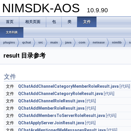
NIMSDK-AOS
10.9.90
首页
相关页面
包
类
文件
文件列表
plugins
qchat
src
main
java
com
netease
nimlib
s
result 目录参考
文件
文件
QChatAddChannelCategoryMemberRoleResult.java
[代码]
文件
QChatAddChannelCategoryRoleResult.java
[代码]
文件
QChatAddChannelRoleResult.java
[代码]
文件
QChatAddMemberRoleResult.java
[代码]
文件
QChatAddMembersToServerRoleResult.java
[代码]
文件
QChatApplyServerJoinResult.java
[代码]
文件
QChatAreMentionedMeMessagesResult.java
[代码]