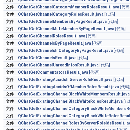
文件
QChatGetChannelCategoryMemberRolesResult.java
[代码
文件
QChatGetChannelCategoryRolesResult.java
[代码]
文件
QChatGetChannelMembersByPageResult.java
[代码]
文件
QChatGetChannelMuteMemberByPageResult.java
[代码]
文件
QChatGetChannelRolesResult.java
[代码]
文件
QChatGetChannelsByPageResult.java
[代码]
文件
QChatGetChannelsInCategoryByPageResult.java
[代码]
文件
QChatGetChannelsResult.java
[代码]
文件
QChatGetChannelUnreadInfosResult.java
[代码]
文件
QChatGetCommentatorsResult.java
[代码]
文件
QChatGetExistingAccidsInServerRoleResult.java
[代码]
文件
QChatGetExistingAccidsOfMemberRolesResult.java
[代码
文件
QChatGetExistingChannelBlackWhiteMembersResult.java
文件
QChatGetExistingChannelBlackWhiteRolesResult.java
[代
文件
QChatGetExistingChannelCategoryBlackWhiteMembersRe
文件
QChatGetExistingChannelCategoryBlackWhiteRolesResul
文件
QChatGetExistingChannelRolesByServerRoleIdsResult.ja