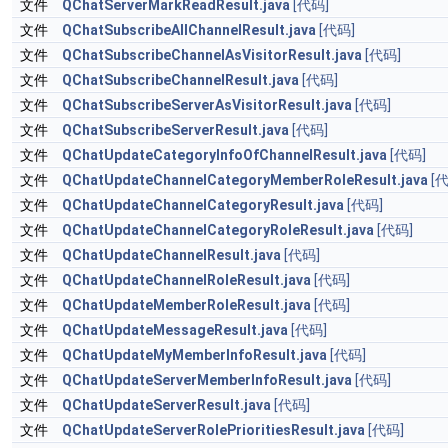
文件
QChatServerMarkReadResult.java
[代码]
文件
QChatSubscribeAllChannelResult.java
[代码]
文件
QChatSubscribeChannelAsVisitorResult.java
[代码]
文件
QChatSubscribeChannelResult.java
[代码]
文件
QChatSubscribeServerAsVisitorResult.java
[代码]
文件
QChatSubscribeServerResult.java
[代码]
文件
QChatUpdateCategoryInfoOfChannelResult.java
[代码]
文件
QChatUpdateChannelCategoryMemberRoleResult.java
[
文件
QChatUpdateChannelCategoryResult.java
[代码]
文件
QChatUpdateChannelCategoryRoleResult.java
[代码]
文件
QChatUpdateChannelResult.java
[代码]
文件
QChatUpdateChannelRoleResult.java
[代码]
文件
QChatUpdateMemberRoleResult.java
[代码]
文件
QChatUpdateMessageResult.java
[代码]
文件
QChatUpdateMyMemberInfoResult.java
[代码]
文件
QChatUpdateServerMemberInfoResult.java
[代码]
文件
QChatUpdateServerResult.java
[代码]
文件
QChatUpdateServerRolePrioritiesResult.java
[代码]