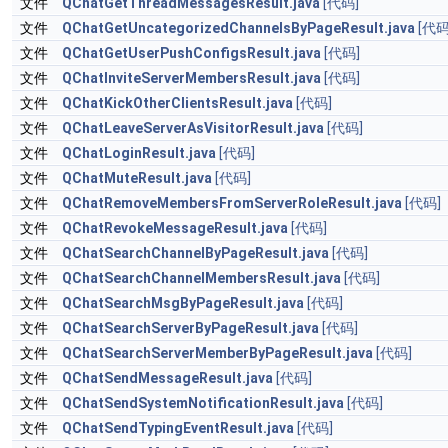
文件
QChatGetThreadMessagesResult.java
[代码]
文件
QChatGetUncategorizedChannelsByPageResult.java
[代码
文件
QChatGetUserPushConfigsResult.java
[代码]
文件
QChatInviteServerMembersResult.java
[代码]
文件
QChatKickOtherClientsResult.java
[代码]
文件
QChatLeaveServerAsVisitorResult.java
[代码]
文件
QChatLoginResult.java
[代码]
文件
QChatMuteResult.java
[代码]
文件
QChatRemoveMembersFromServerRoleResult.java
[代码]
文件
QChatRevokeMessageResult.java
[代码]
文件
QChatSearchChannelByPageResult.java
[代码]
文件
QChatSearchChannelMembersResult.java
[代码]
文件
QChatSearchMsgByPageResult.java
[代码]
文件
QChatSearchServerByPageResult.java
[代码]
文件
QChatSearchServerMemberByPageResult.java
[代码]
文件
QChatSendMessageResult.java
[代码]
文件
QChatSendSystemNotificationResult.java
[代码]
文件
QChatSendTypingEventResult.java
[代码]