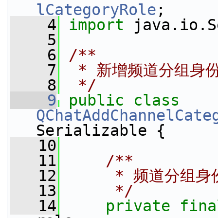
lCategoryRole
;
    4
import
 java.io.S
    5
    6
/**
    7
 * 新增频道分组身
    8
 */
    9
public
class 
QChatAddChannelCate
Serializable {
   10
   11
    /**
   12
     * 频道分组身
   13
     */
   14
private
fina