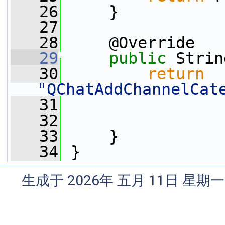
   26
     }
   27
   28
     @Override
   29
public
 Strin
   30
return
"QChatAddChannelCat
   31
   32
   33
     }
   34
 }
生成于 2026年 五月 11日 星期一 0