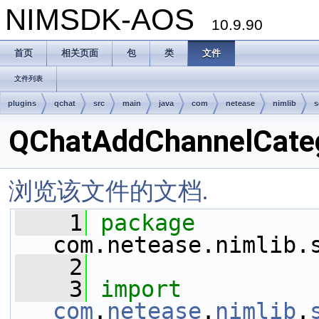
NIMSDK-AOS
10.9.90
首页
相关页面
包
类
文件
文件列表
plugins
qchat
src
main
java
com
netease
nimlib
s
QChatAddChannelCateg
浏览该文件的文档.
    1
package 
com.netease.nimlib.
    2
    3
import
com
.
netease
.
nimlib
.