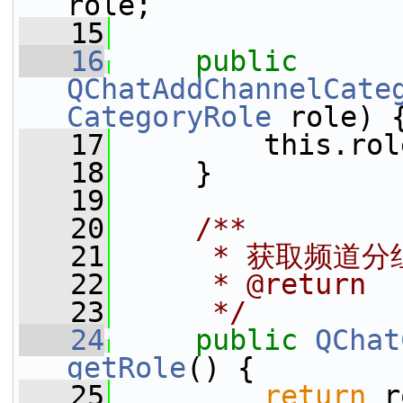
role;
   15
   16
public
QChatAddChannelCate
CategoryRole
 role) 
   17
         this.rol
   18
     }
   19
   20
    /**
   21
     * 获取频道
   22
     * @return
   23
     */
   24
public
QChat
getRole
() {
   25
return
 r