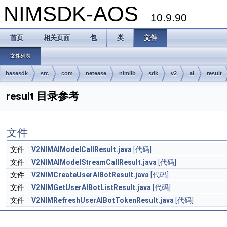
NIMSDK-AOS
10.9.90
首页
相关页面
包
类
文件
文件列表
basesdk
src
com
netease
nimlib
sdk
v2
ai
result
result 目录参考
文件
文件
V2NIMAIModelCallResult.java
[代码]
文件
V2NIMAIModelStreamCallResult.java
[代码]
文件
V2NIMCreateUserAIBotResult.java
[代码]
文件
V2NIMGetUserAIBotListResult.java
[代码]
文件
V2NIMRefreshUserAIBotTokenResult.java
[代码]