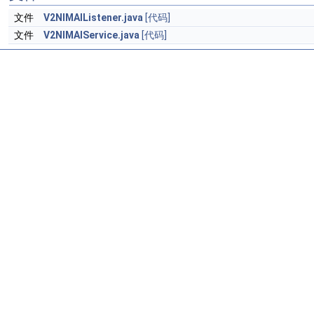
文件
V2NIMAIListener.java
[代码]
文件
V2NIMAIService.java
[代码]