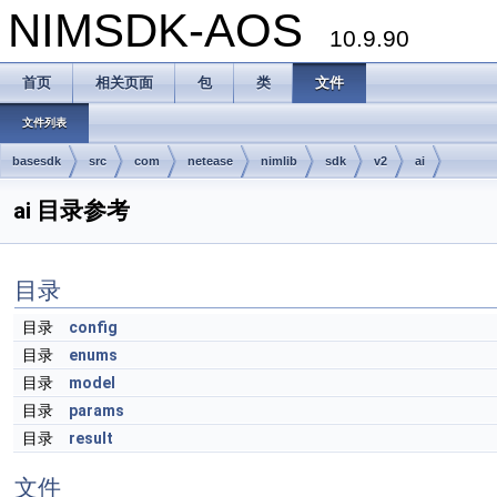
NIMSDK-AOS
10.9.90
首页
相关页面
包
类
文件
文件列表
basesdk
src
com
netease
nimlib
sdk
v2
ai
ai 目录参考
目录
目录
config
目录
enums
目录
model
目录
params
目录
result
文件