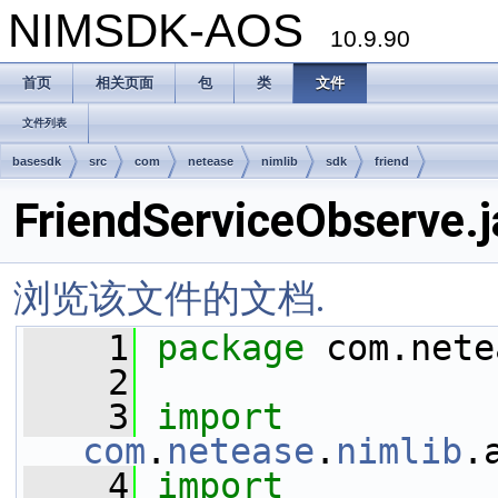
NIMSDK-AOS
10.9.90
首页
相关页面
包
类
文件
文件列表
basesdk
src
com
netease
nimlib
sdk
friend
FriendServiceObserve.j
浏览该文件的文档.
    1
package 
com.nete
    2
    3
import
com
.
netease
.
nimlib
.
    4
import