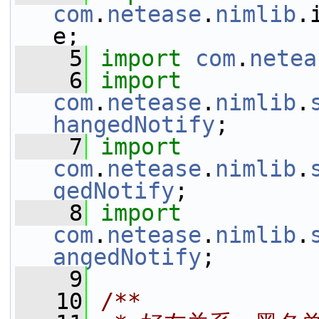
com
.
netease
.
nimlib
.
e;
    5
import
com
.
netea
    6
import
com
.
netease
.
nimlib
.
hangedNotify
;
    7
import
com
.
netease
.
nimlib
.
gedNotify
;
    8
import
com
.
netease
.
nimlib
.
angedNotify
;
    9
   10
/**