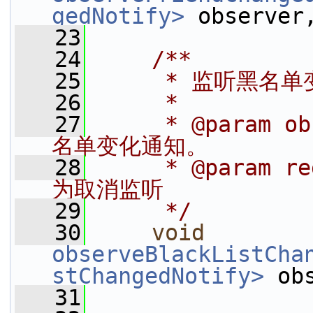
gedNotify>
 observer
   23
   24
    /**
   25
     * 监听黑名
   26
     *
   27
     * @param
名单变化通知。
   28
     * @param 
为取消监听
   29
     */
   30
void
observeBlackListCha
stChangedNotify>
 ob
   31