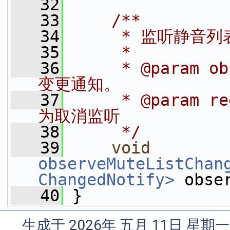
   32
   33
    /**
   34
     * 监听静音
   35
     *
   36
     * @param
变更通知。
   37
     * @param 
为取消监听
   38
     */
   39
void
observeMuteListChan
ChangedNotify>
 obse
   40
 }
生成于 2026年 五月 11日 星期一 0