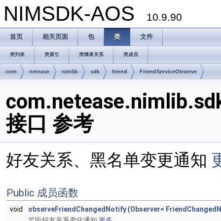
NIMSDK-AOS
10.9.90
首页
相关页面
包
类
文件
类列表
类索引
类继承关系
类成员
com
netease
nimlib
sdk
friend
FriendServiceObserve
com.netease.nimlib.sdk
接口 参考
好友关系、黑名单变更通知
更
Public 成员函数
void
observeFriendChangedNotify
(
Observer
<
FriendChangedN
监听好友关系变化通知
更多...