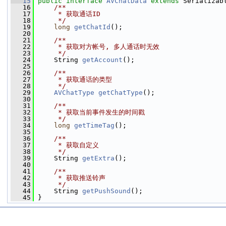
   15
public
interface 
AVChatData
extends
 Serializab
   16
    /**
   17
     * 获取通话ID
   18
     */
   19
long
getChatId
();
   20
   21
    /**
   22
     * 获取对方帐号, 多人通话时无效
   23
     */
   24
     String 
getAccount
();
   25
   26
    /**
   27
     * 获取通话的类型
   28
     */
   29
AVChatType
getChatType
();
   30
   31
    /**
   32
     * 获取当前事件发生的时间戳
   33
     */
   34
long
getTimeTag
();
   35
   36
    /**
   37
     * 获取自定义
   38
     */
   39
     String 
getExtra
();
   40
   41
    /**
   42
     * 获取推送铃声
   43
     */
   44
     String 
getPushSound
();
   45
 }