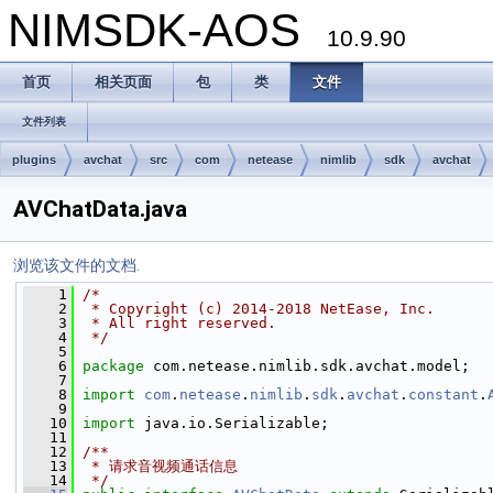
NIMSDK-AOS
10.9.90
首页
相关页面
包
类
文件
文件列表
plugins
avchat
src
com
netease
nimlib
sdk
avchat
AVChatData.java
浏览该文件的文档.
    1
/*
    2
 * Copyright (c) 2014-2018 NetEase, Inc.
    3
 * All right reserved.
    4
 */
    5
    6
package 
com.netease.nimlib.sdk.avchat.model;
    7
    8
import
com
.
netease
.
nimlib
.
sdk
.
avchat
.
constant
.
    9
   10
import
 java.io.Serializable;
   11
   12
/**
   13
 * 请求音视频通话信息
   14
 */