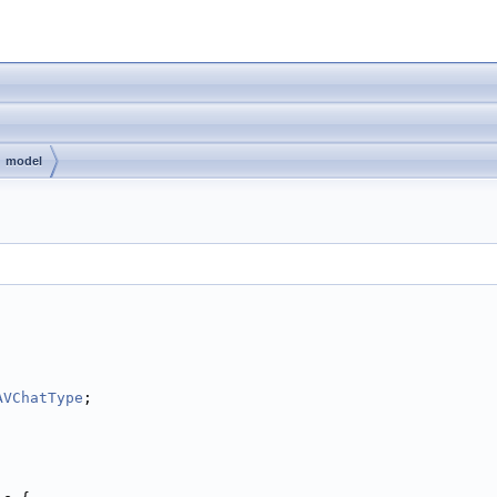
model
AVChatType
;