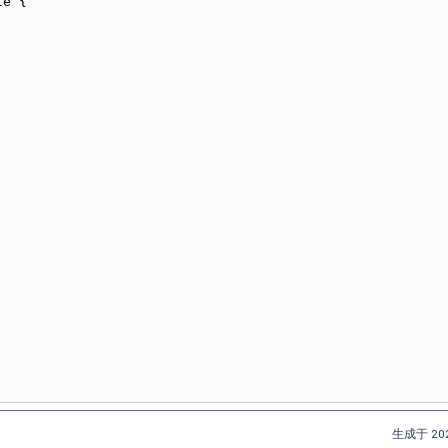
le {
生成于 202