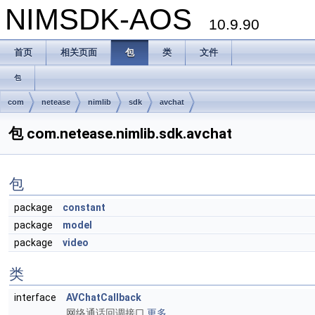
NIMSDK-AOS
10.9.90
首页
相关页面
包
类
文件
包
com
netease
nimlib
sdk
avchat
包 com.netease.nimlib.sdk.avchat
包
package
constant
package
model
package
video
类
interface
AVChatCallback
网络通话回调接口
更多...