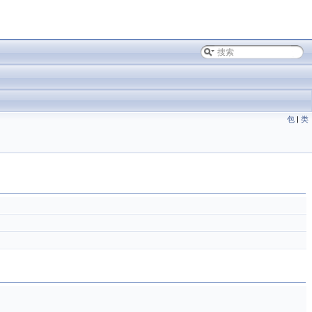
包
|
类