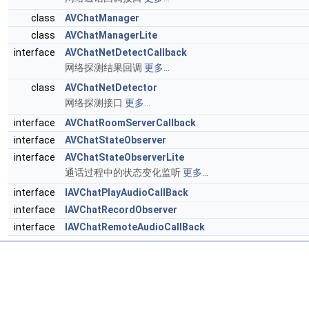
class
AVChatManager
class
AVChatManagerLite
interface
AVChatNetDetectCallback
网络探测结果回调
更多...
class
AVChatNetDetector
网络探测接口
更多...
interface
AVChatRoomServerCallback
interface
AVChatStateObserver
interface
AVChatStateObserverLite
通话过程中的状态变化监听
更多...
interface
IAVChatPlayAudioCallBack
interface
IAVChatRecordObserver
interface
IAVChatRemoteAudioCallBack