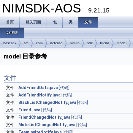
NIMSDK-AOS
9.21.15
首页
相关页面
包
类
文件
文件列表
basesdk
src
com
netease
nimlib
sdk
friend
model
model 目录参考
文件
文件
AddFriendData.java
[代码]
文件
AddFriendNotify.java
[代码]
文件
BlackListChangedNotify.java
[代码]
文件
Friend.java
[代码]
文件
FriendChangedNotify.java
[代码]
文件
MuteListChangedNotify.java
[代码]
文件
TeamInviteNotify.java
[代码]