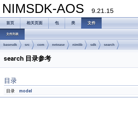
NIMSDK-AOS
9.21.15
首页
相关页面
包
类
文件
文件列表
basesdk
src
com
netease
nimlib
sdk
search
search 目录参考
目录
目录
model