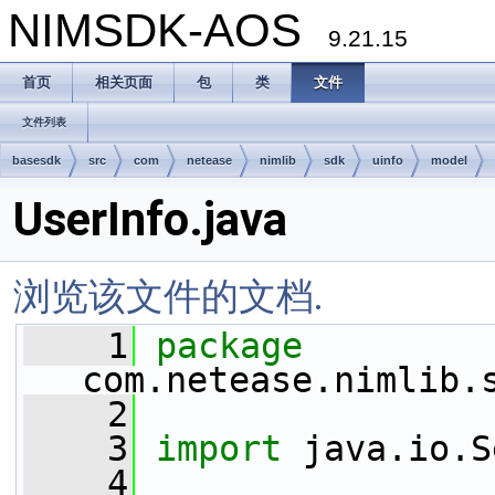
NIMSDK-AOS
9.21.15
首页
相关页面
包
类
文件
文件列表
basesdk
src
com
netease
nimlib
sdk
uinfo
model
UserInfo.java
浏览该文件的文档.
    1
package 
com.netease.nimlib.
    2
    3
import
 java.io.S
    4