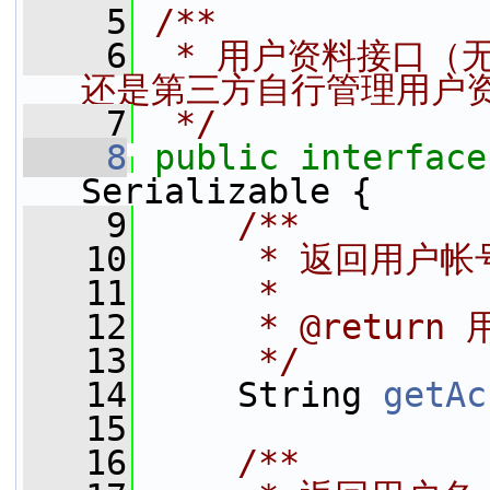
    5
/**
    6
 * 用户资料接口（
还是第三方自行管理用户
    7
 */
    8
public
interface
Serializable {
    9
    /**
   10
     * 返回用户帐
   11
     *
   12
     * @return
   13
     */
   14
     String 
getAc
   15
   16
    /**