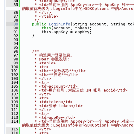
   84
     * <td>appKey</td>
   85
     * <td>当前应用的 AppKey<br>一个 AppKey 对
的取值优先级为：LoginInfo中的>SDKOptions 中的>Android
   86
     * </tr>
   87
     * </table>
   88
     */
   89
public
LoginInfo
(String account, String to
   90
this
(account, token);
   91
         this.appKey = appKey;
   92
     }
   93
   94
   95
   96
    /**
   97
     * 构造用户登录信息。
   98
     * @par 参数说明：
   99
     * <table>
  100
     * <tr>
  101
     * <th>**参数名称**</th>
  102
     * <th>**描述**</th>
  103
     * </tr>
  104
     * <tr>
  105
     * <td>account</td>
  106
     * <td>用户账号，对应云信 IM 账号 accid</td>
  107
     * </tr>
  108
     * <tr>
  109
     * <td>token</td>
  110
     * <td>登录 token</td>
  111
     * </tr>
  112
     * <tr>
  113
     * <td>appKey</td>
  114
     * <td>当前应用的 AppKey<br>一个 AppKey 对
的取值优先级为：LoginInfo中的>SDKOptions 中的>Android
  115
     * </tr>
  116
     * <tr>