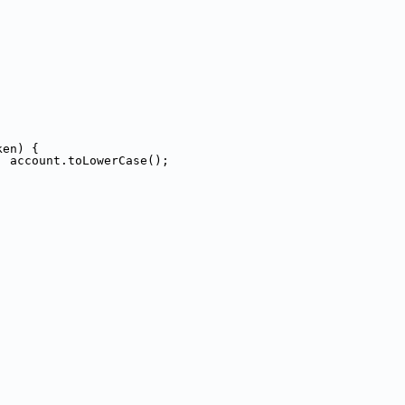
ken) {
: account.toLowerCase();