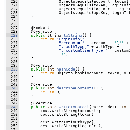
  220
                 Objects.equals(account, loginI
  221
                 Objects.equals(token, loginInf
  222
                 Objects.equals(loginExt, login
  223
                 Objects.equals(appKey, loginIn
  224
     }
  225
  226
  227
     @NonNull
  228
     @Override
  229
public
 String 
toString
() {
  230
return
"LoginInfo{"
 +
  231
"account='"
 + account + 
'\''
 +
  232
", authType="
 + authType +
  233
", customClientType="
 + custom
  234
'}'
;
  235
     }
  236
  237
     @Override
  238
public
int
hashCode
() {
  239
return
 Objects.hash(account, token, au
  240
     }
  241
  242
     @Override
  243
public
int
describeContents
() {
  244
return
 0;
  245
     }
  246
  247
     @Override
  248
public
void
writeToParcel
(Parcel dest, 
int
  249
         dest.writeString(account);
  250
         dest.writeString(token);
  251
  252
         dest.writeInt(authType);
  253
         dest.writeString(loginExt);
  254