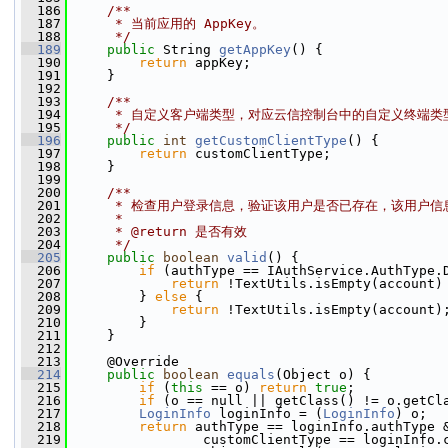
  186
    /**
  187
     * 当前应用的 AppKey。
  188
     */
  189
public
 String 
getAppKey
() {
  190
return
 appKey;
  191
     }
  192
  193
    /**
  194
     * 自定义客户端类型，对应云信控制台中的自定义终端
  195
     */
  196
public
int
getCustomClientType
() {
  197
return
 customClientType;
  198
     }
  199
  200
    /**
  201
     * 检查用户登录信息，验证该用户是否已存在，该用户
  202
     *
  203
     * @return 是否有效
  204
     */
  205
public
boolean
valid
() {
  206
if
 (authType == IAuthService.AuthType.
  207
return
 !TextUtils.isEmpty(account)
  208
         } 
else
 {
  209
return
 !TextUtils.isEmpty(account)
  210
         }
  211
     }
  212
  213
     @Override
  214
public
boolean
equals
(Object o) {
  215
if
 (
this
 == o) 
return
true
;
  216
if
 (o == null || getClass() != o.getCl
  217
LoginInfo
 loginInfo = (
LoginInfo
) o;
  218
return
 authType == loginInfo.authType 
  219
                 customClientType == loginInfo.