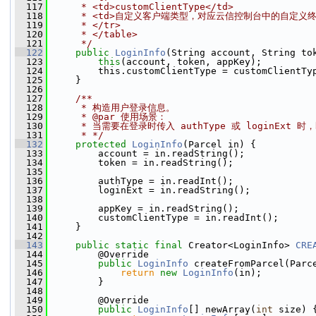
  117
     * <td>customClientType</td>
  118
     * <td>自定义客户端类型，对应云信控制台中的自定义
  119
     * </tr>
  120
     * </table>
  121
     */
  122
public
LoginInfo
(String account, String to
  123
this
(account, token, appKey);
  124
         this.customClientType = customClientTy
  125
     }
  126
  127
    /**
  128
     * 构造用户登录信息。
  129
     * @par 使用场景：
  130
     * 当需要在登录时传入 authType 或 login
  131
     * */
  132
protected
LoginInfo
(Parcel in) {
  133
         account = in.readString();
  134
         token = in.readString();
  135
  136
         authType = in.readInt();
  137
         loginExt = in.readString();
  138
  139
         appKey = in.readString();
  140
         customClientType = in.readInt();
  141
     }
  142
  143
public
static
final
 Creator<LoginInfo> 
CRE
  144
         @Override
  145
public
LoginInfo
 createFromParcel(Parc
  146
return
new
LoginInfo
(in);
  147
         }
  148
  149
         @Override
  150
public
LoginInfo
[] newArray(
int
 size) 