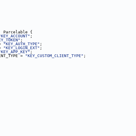
, Parcelable {
"KEY_ACCOUNT"
;
EY_TOKEN"
;
= 
"KEY_AUTH_TYPE"
;
= 
"KEY_LOGIN_EXT"
;
"KEY_APP_KEY"
;
ENT_TYPE = 
"KEY_CUSTOM_CLIENT_TYPE"
;