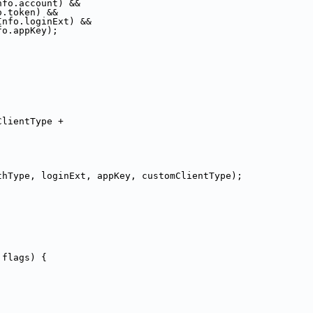
nfo.account) &&
o.token) &&
Info.loginExt) &&
fo.appKey);
ClientType +
thType, loginExt, appKey, customClientType);
 flags) {