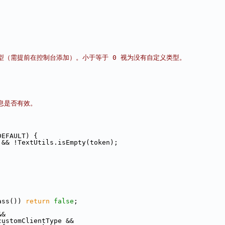
类型（需提前在控制台添加）。小于等于 0 视为没有自定义类型。
信息是否有效。
DEFAULT) {
 && !TextUtils.isEmpty(token);
;
ass()) 
return
false
;
&&
customClientType &&