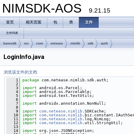
NIMSDK-AOS
9.21.15
首页
相关页面
包
类
文件
文件列表
basesdk
src
com
netease
nimlib
sdk
auth
LoginInfo.java
浏览该文件的文档.
    1
package 
com.netease.nimlib.sdk.auth;
    2
    3
import
 android.os.Parcel;
    4
import
 android.os.Parcelable;
    5
import
 android.text.TextUtils;
    6
    7
import
 androidx.annotation.NonNull;
    8
    9
import
com
.
netease
.
nimlib
.SDKCache;
   10
import
com
.
netease
.
nimlib
.biz.constant.IAuthSe
   11
import
com
.
netease
.
nimlib
.log.NimLog;
   12
import
com
.
netease
.
nimlib
.util.StringUtil;
   13
   14
import
 org.json.JSONException;