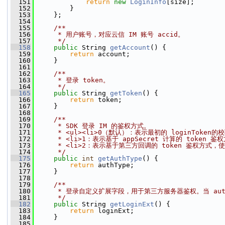
  151
return
new
LoginInfo
[size];
  152
         }
  153
     };
  154
  155
    /**
  156
     * 用户账号，对应云信 IM 账号 accid。
  157
     */
  158
public
 String 
getAccount
() {
  159
return
 account;
  160
     }
  161
  162
    /**
  163
     * 登录 token。
  164
     */
  165
public
 String 
getToken
() {
  166
return
 token;
  167
     }
  168
  169
    /**
  170
     * SDK 登录 IM 的鉴权方式。
  171
     * <ul><li>0（默认）：表示最初的 loginToken
  172
     * <li>1：表示基于 appSecret 计算的 token 
  173
     * <li>2：表示基于第三方回调的 token 鉴权方式
  174
     */
  175
public
int
getAuthType
() {
  176
return
 authType;
  177
     }
  178
  179
    /**
  180
     * 登录自定义扩展字段，用于第三方服务器鉴权。当 aut
  181
     */
  182
public
 String 
getLoginExt
() {
  183
return
 loginExt;
  184
     }
  185