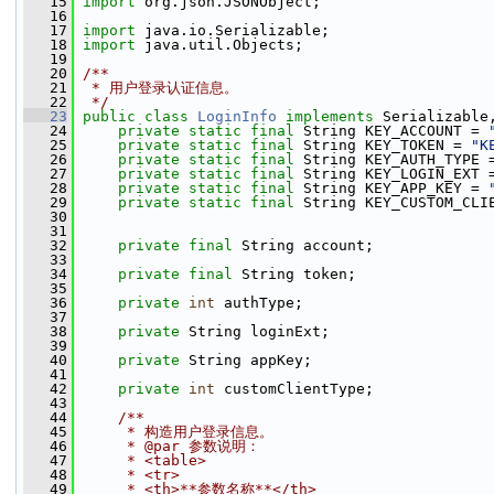
   15
import
 org.json.JSONObject;
   16
   17
import
 java.io.Serializable;
   18
import
 java.util.Objects;
   19
   20
/**
   21
 * 用户登录认证信息。
   22
 */
   23
public
class 
LoginInfo
implements
 Serializable
   24
private
static
final
 String KEY_ACCOUNT = 
   25
private
static
final
 String KEY_TOKEN = 
"K
   26
private
static
final
 String KEY_AUTH_TYPE 
   27
private
static
final
 String KEY_LOGIN_EXT 
   28
private
static
final
 String KEY_APP_KEY = 
   29
private
static
final
 String KEY_CUSTOM_CLI
   30
   31
   32
private
final
 String account;
   33
   34
private
final
 String token;
   35
   36
private
int
 authType;
   37
   38
private
 String loginExt;
   39
   40
private
 String appKey;
   41
   42
private
int
 customClientType;
   43
   44
    /**
   45
     * 构造用户登录信息。
   46
     * @par 参数说明：
   47
     * <table>
   48
     * <tr>
   49
     * <th>**参数名称**</th>