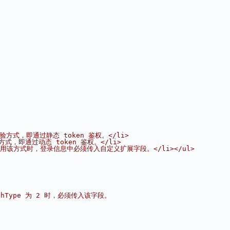
的校验方式，即通过静态 token 鉴权。</li>
鉴权方式，即通过动态 token 鉴权。</li>
，使用该方式时，登录信息中必须传入自定义扩展字段。</li></ul>
hType 为 2 时，必须传入该字段。