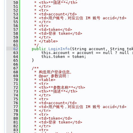
   50
     * <th>**描述**</th>
   51
     * </tr>
   52
     * <tr>
   53
     * <td>account</td>
   54
     * <td>用户账号，对应云信 IM 账号 accid</td>
   55
     * </tr>
   56
     * <tr>
   57
     * <td>token</td>
   58
     * <td>登录 token</td>
   59
     * </tr>
   60
     * </table>
   61
     */
   62
public
LoginInfo
(String account, String to
   63
         this.account = account == null ? null 
   64
         this.token = token;
   65
     }
   66
   67
    /**
   68
     * 构造用户登录信息。
   69
     * @par 参数说明：
   70
     * <table>
   71
     * <tr>
   72
     * <th>**参数名称**</th>
   73
     * <th>**描述**</th>
   74
     * </tr>
   75
     * <tr>
   76
     * <td>account</td>
   77
     * <td>用户账号，对应云信 IM 账号 accid</td>
   78
     * </tr>
   79
     * <tr>
   80
     * <td>token</td>
   81
     * <td>登录 token</td>
   82
     * </tr>
   83
     * <tr>