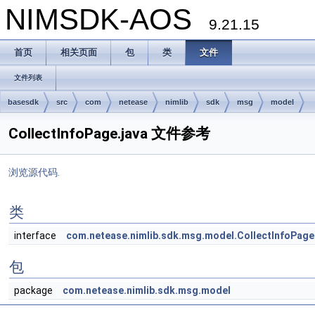
NIMSDK-AOS
9.21.15
首页
相关页面
包
类
文件
文件列表
basesdk
src
com
netease
nimlib
sdk
msg
model
CollectInfoPage.java 文件参考
浏览源代码.
类
interface
com.netease.nimlib.sdk.msg.model.CollectInfoPage
包
package
com.netease.nimlib.sdk.msg.model