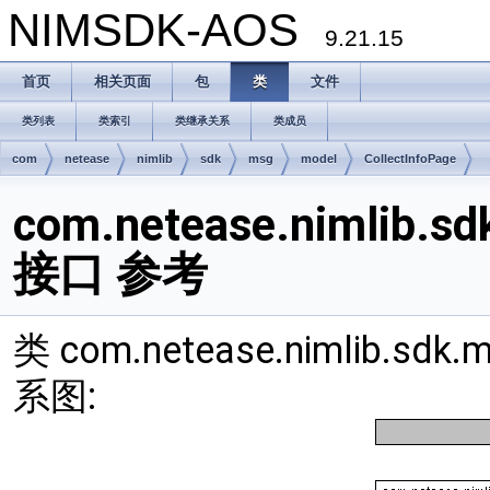
NIMSDK-AOS
9.21.15
首页
相关页面
包
类
文件
类列表
类索引
类继承关系
类成员
com
netease
nimlib
sdk
msg
model
CollectInfoPage
com.netease.nimlib.sd
接口 参考
类 com.netease.nimlib.sdk
系图: