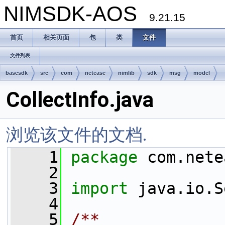
NIMSDK-AOS
9.21.15
首页
相关页面
包
类
文件
文件列表
basesdk
src
com
netease
nimlib
sdk
msg
model
CollectInfo.java
浏览该文件的文档.
    1
package 
com.nete
    2
    3
import
 java.io.S
    4
    5
/**