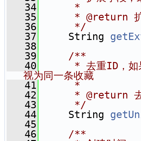
   34
     *
   35
     * @return
   36
     */
   37
     String 
getEx
   38
   39
    /**
   40
     * 去重ID
视为同一条收藏
   41
     *
   42
     * @return
   43
     */
   44
     String 
getUn
   45
   46
    /**