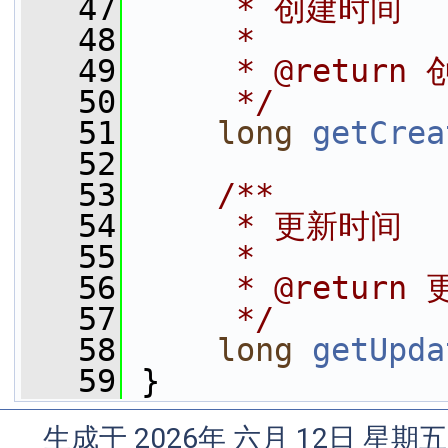
   47
     * 创建时间
   48
     *
   49
     * @return
   50
     */
   51
long
getCrea
   52
   53
    /**
   54
     * 更新时间
   55
     *
   56
     * @return
   57
     */
   58
long
getUpda
   59
 }
生成于 2026年 六月 12日 星期五 1