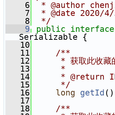
    6
 * @author chenj
    7
 * @date 2020/4/
    8
 */
    9
public
interface
Serializable {
   10
   11
    /**
   12
     * 获取此收
   13
     *
   14
     * @return I
   15
     */
   16
long
getId
()
   17
   18
    /**