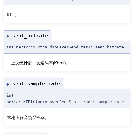
RTT。
sent_bitrate
◆
int nertc::NERtcAudioLayerSendStats::sent_bitrate
（上次统计后）发送码率(Kbps)。
sent_sample_rate
◆
int
nertc::NERtcAudioLayerSendStats::sent_sample_rate
本地上行音频采样率。