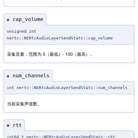
cap_volume
◆
unsigned int
nertc::NERtcAudioLayerSendStats::cap_volume
采集音量，范围为 0（最低）- 100（最高）。
num_channels
◆
int nertc::NERtcAudioLayerSendStats::num_channels
当前采集声道数。
rtt
◆
int64_t nertc::NERtcAudioLayerSendStats::rtt