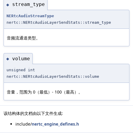
stream_type
◆
NERtcAudioStreamType
nertc::NERtcAudioLayerSendStats::stream_type
音频流通道类型。
volume
◆
unsigned int
nertc::NERtcAudioLayerSendStats::volume
音量，范围为 0（最低）- 100（最高）。
该结构体的文档由以下文件生成:
include/
nertc_engine_defines.h