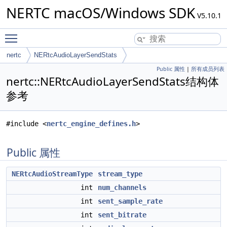
NERTC macOS/Windows SDK
V5.10.1
Toggle main menu visibility
nertc
NERtcAudioLayerSendStats
Public 属性
|
所有成员列表
nertc::NERtcAudioLayerSendStats结构体
参考
#include <
nertc_engine_defines.h
>
Public 属性
NERtcAudioStreamType
stream_type
int
num_channels
int
sent_sample_rate
int
sent_bitrate