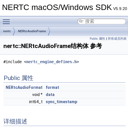
NERTC macOS/Windows SDK
V5.9.20
Toggle main menu visibility
nertc
NERtcAudioFrame
Public 属性
|
所有成员列表
nertc::NERtcAudioFrame结构体 参考
#include <
nertc_engine_defines.h
>
Public 属性
NERtcAudioFormat
format
void *
data
int64_t
sync_timestamp
详细描述