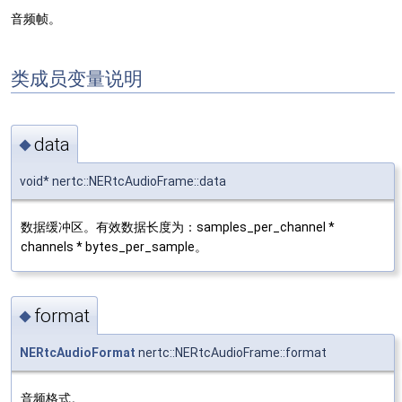
音频帧。
类成员变量说明
data
◆
void* nertc::NERtcAudioFrame::data
数据缓冲区。有效数据长度为：samples_per_channel *
channels * bytes_per_sample。
format
◆
NERtcAudioFormat
nertc::NERtcAudioFrame::format
音频格式。