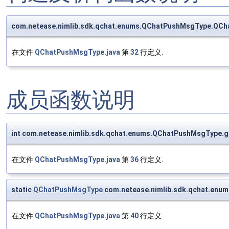
com.netease.nimlib.sdk.qchat.enums.QChatPushMsgType.QC
在文件
QChatPushMsgType.java
第
32
行定义.
成员函数说明
int com.netease.nimlib.sdk.qchat.enums.QChatPushMsgType.g
在文件
QChatPushMsgType.java
第
36
行定义.
static
QChatPushMsgType
com.netease.nimlib.sdk.qchat.enu
在文件
QChatPushMsgType.java
第
40
行定义.