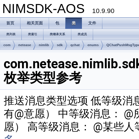
NIMSDK-AOS
10.9.90
首页
相关页面
包
类
文件
类列表
类索引
类继承关系
类成员
com
netease
nimlib
sdk
qchat
enums
QChatPushMsgTyp
com.netease.nimlib.s
枚举类型参考
推送消息类型选项 低等级消
有@意愿） 中等级消息： 
愿） 高等级消息： @某些