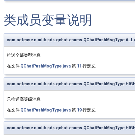
类成员变量说明
com.netease.nimlib.sdk.qchat.enums.QChatPushMsgType.ALL 
推送全部类型消息
在文件
QChatPushMsgType.java
第
11
行定义.
com.netease.nimlib.sdk.qchat.enums.QChatPushMsgType.HIGH
只推送高等级消息
在文件
QChatPushMsgType.java
第
19
行定义.
com.netease.nimlib.sdk.qchat.enums.QChatPushMsgType.HIGH