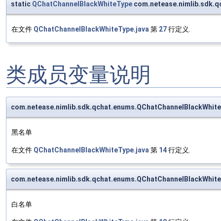
static
QChatChannelBlackWhiteType
com.netease.nimlib.sdk.q
在文件
QChatChannelBlackWhiteType.java
第
27
行定义.
类成员变量说明
com.netease.nimlib.sdk.qchat.enums.QChatChannelBlackWhite
黑名单
在文件
QChatChannelBlackWhiteType.java
第
14
行定义.
com.netease.nimlib.sdk.qchat.enums.QChatChannelBlackWhite
白名单