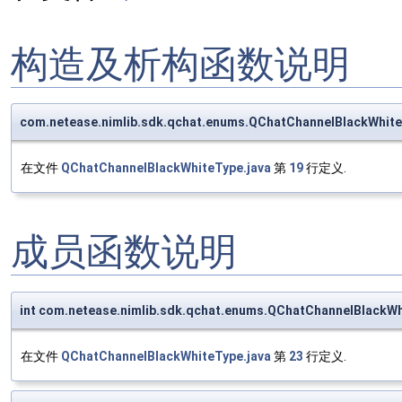
构造及析构函数说明
com.netease.nimlib.sdk.qchat.enums.QChatChannelBlackWhit
在文件
QChatChannelBlackWhiteType.java
第
19
行定义.
成员函数说明
int com.netease.nimlib.sdk.qchat.enums.QChatChannelBlackWh
在文件
QChatChannelBlackWhiteType.java
第
23
行定义.