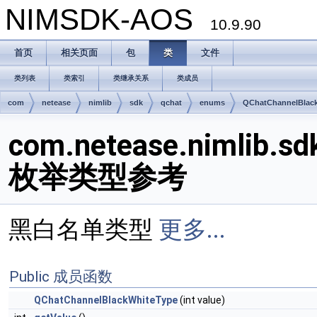
NIMSDK-AOS
10.9.90
首页
相关页面
包
类
文件
类列表
类索引
类继承关系
类成员
com
netease
nimlib
sdk
qchat
enums
QChatChannelBlac
com.netease.nimlib.s
枚举类型参考
黑白名单类型
更多...
Public 成员函数
QChatChannelBlackWhiteType
(int value)