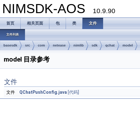
NIMSDK-AOS
10.9.90
首页
相关页面
包
类
文件
文件列表
basesdk
src
com
netease
nimlib
sdk
qchat
model
model 目录参考
文件
文件
QChatPushConfig.java
[代码]