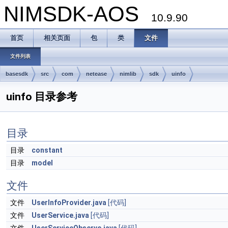
NIMSDK-AOS
10.9.90
首页
相关页面
包
类
文件
文件列表
basesdk
src
com
netease
nimlib
sdk
uinfo
uinfo 目录参考
目录
目录
constant
目录
model
文件
文件
UserInfoProvider.java
[代码]
文件
UserService.java
[代码]