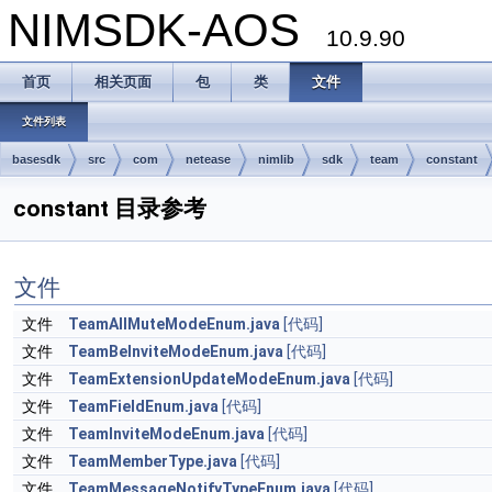
NIMSDK-AOS
10.9.90
首页
相关页面
包
类
文件
文件列表
basesdk
src
com
netease
nimlib
sdk
team
constant
constant 目录参考
文件
文件
TeamAllMuteModeEnum.java
[代码]
文件
TeamBeInviteModeEnum.java
[代码]
文件
TeamExtensionUpdateModeEnum.java
[代码]
文件
TeamFieldEnum.java
[代码]
文件
TeamInviteModeEnum.java
[代码]
文件
TeamMemberType.java
[代码]
文件
TeamMessageNotifyTypeEnum.java
[代码]