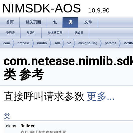
NIMSDK-AOS
10.9.90
首页
相关页面
包
类
文件
类列表
类索引
类继承关系
类成员
com
netease
nimlib
sdk
v2
avsignalling
params
V2NIM
com.netease.nimlib.sd
类 参考
直接呼叫请求参数
更多...
类
class
Builder
直接呼叫请求参数构造器