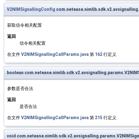
V2NIMSignallingConfig
com.netease.nimlib.sdk.v2.avsignallin
获取信令相关配置
返回
信令相关配置
在文件
V2NIMSignallingCallParams.java
第
162
行定义.
boolean com.netease.nimlib.sdk.v2.avsignalling.params.V2NIMS
参数是否合法
返回
是否合法
在文件
V2NIMSignallingCallParams.java
第
215
行定义.
void com.netease.nimlib.sdk.v2.avsignalling.params.V2NIMSig