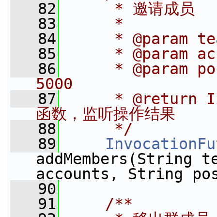
   82
     * 邀请成员
   83
     *
   84
     * @param t
   85
     * @param
   86
     * @param
5000
   87
     * @return
函数，监听操作结果
   88
     */
   89
InvocationFu
addMembers(String te
accounts, String po
   90
   91
    /**