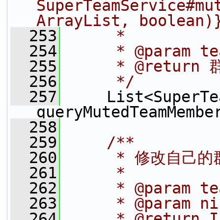
SuperTeamService#mut
ArrayList, boolea
  253
     *
  254
     * @param t
  255
     * @retur
  256
     */
  257
     List<SuperTe
queryMutedTeamMembe
  258
  259
    /**
  260
     * 修改自己
  261
     *
  262
     * @param 
  263
     * @param 
  264
     * @return