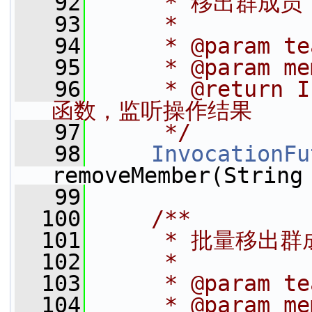
   92
     * 移出群成
   93
     *
   94
     * @param t
   95
     * @param
   96
     * @return
函数，监听操作结果
   97
     */
   98
InvocationFu
removeMember(String
   99
  100
    /**
  101
     * 批量移出
  102
     *
  103
     * @param t
  104
     * @param