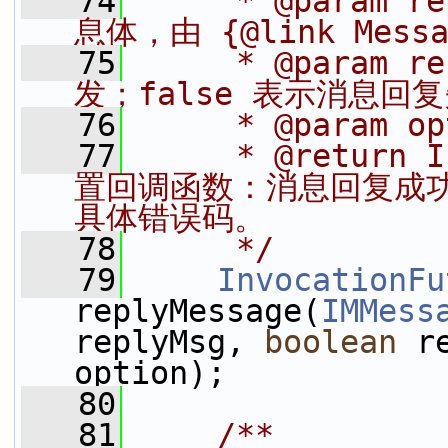
   74
     * @param 
息体，由 {@link Messa
   75
     * @param
发；false 表示消息回
   76
     * @param 
   77
     * @return 
置回调函数：消息回复成
具体错误码。
   78
     */
   79
InvocationFu
replyMessage(
IMMess
replyMsg, 
boolean
 r
option);
   80
   81
    /**