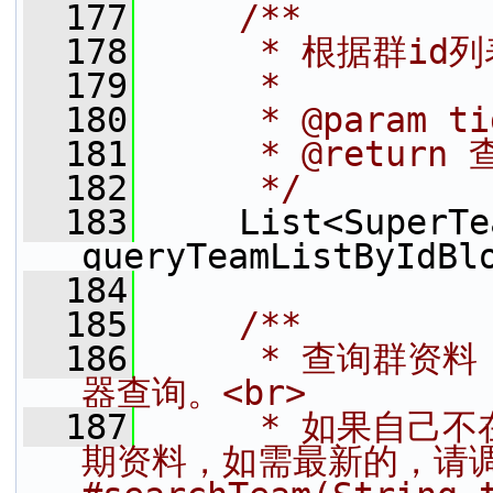
  177
    /**
  178
     * 根据群i
  179
     *
  180
     * @param t
  181
     * @retur
  182
     */
  183
     List<SuperTea
queryTeamListByIdBl
  184
  185
    /**
  186
     * 查询群
器查询。<br>
  187
     * 如果自
期资料，如需最新的，请调用{