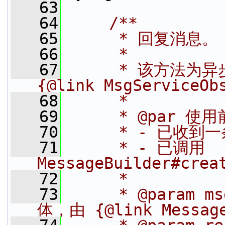
   63
   64
    /**
   65
     * 回复消息。
   66
     *
   67
     * 该方法为
{@link MsgServiceOb
   68
     *
   69
     * @par 使
   70
     * - 已收到
   71
     * - 已调用 
MessageBuilder#cr
   72
     *
   73
     * @param 
体，由 {@link Messag