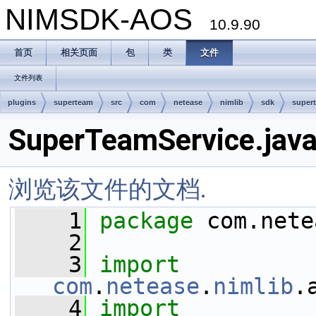
NIMSDK-AOS
10.9.90
首页
相关页面
包
类
文件
文件列表
plugins
superteam
src
com
netease
nimlib
sdk
super
SuperTeamService.jav
浏览该文件的文档.
    1
package 
com.nete
    2
    3
import
com
.
netease
.
nimlib
.
    4
import