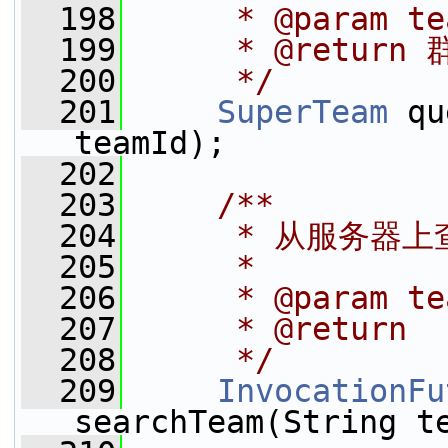
  198
     * @param t
  199
     * @return
  200
     */
  201
SuperTeam
 qu
teamId);
  202
  203
    /**
  204
     * 从服务器
  205
     *
  206
     * @param te
  207
     * @return
  208
     */
  209
InvocationFu
searchTeam(String t