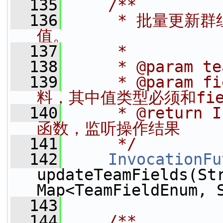
  135
    /**
  136
     * 批量更
值。
  137
     *
  138
     * @param t
  139
     * @para
料，其中值类型必须和fiel
  140
     * @return
函数，监听操作结果
  141
     */
  142
InvocationFu
updateTeamFields(Str
Map<TeamFieldEnum, 
  143
  144
    /**