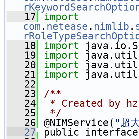
rKeywordSearchOptio
   17
import
com
.
netease
.
nimlib
.
rRoleTypeSearchOpti
   18
import
 java.io.S
   19
import
 java.util
   20
import
 java.util
   21
import
 java.util
   22
   23
/**
   24
 * Created by hz
   25
 */
   26
 @NIMService(
"超
   27
 public interface