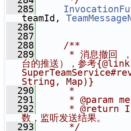
  284
     */
  285
InvocationFu
teamId, 
TeamMessage
  286
  287
  288
    /**
  289
     * 消息撤回
台的推送），参考{@link 
SuperTeamService#rev
String, Map)}
  290
     *
  291
     * @param 
  292
     * @return
数，监听发送结果。
  293
     */