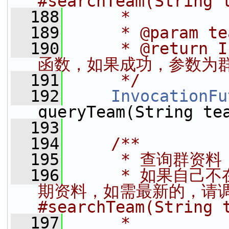
#searchTeam(String
  188
     *
  189
     * @param t
  190
     * @return
函数，如果成功，参数为
  191
     */
  192
InvocationFu
queryTeam(String te
  193
  194
    /**
  195
     * 查询群
  196
     * 如果自
期资料，如需最新的，请调用{
#searchTeam(String
  197
     *