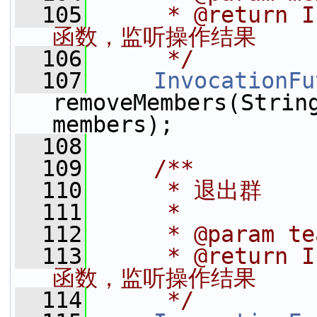
  105
     * @return
函数，监听操作结果
  106
     */
  107
InvocationFu
removeMembers(String
members);
  108
  109
    /**
  110
     * 退出群
  111
     *
  112
     * @param t
  113
     * @return
函数，监听操作结果
  114
     */