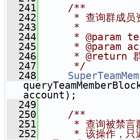
  241
    /**
  242
     * 查询群成
  243
     *
  244
     * @param t
  245
     * @param 
  246
     * @retur
  247
     */
  248
SuperTeamMem
queryTeamMemberBlock
account);
  249
  250
    /**
  251
     * 查询被禁
  252
     * 该操作，只返