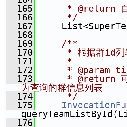
  165
     * @retu
  166
     */
  167
     List<SuperTe
  168
  169
    /**
  170
     * 根据群i
  171
     *
  172
     * @param t
  173
     * @ret
为查询的群信息列表
  174
     */
  175
InvocationFu
queryTeamListById(L
  176