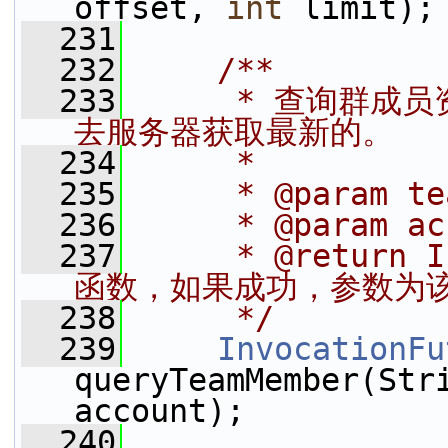
offset, 
int
 limit);
  231
  232
    /**
  233
     * 查询群
去服务器获取最新的。
  234
     *
  235
     * @param t
  236
     * @param 
  237
     * @return
函数，如果成功，参数为
  238
     */
  239
InvocationFu
queryTeamMember(Stri
account);
  240