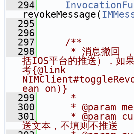
  294
InvocationFu
revokeMessage(
IMMes
  295
  296
  297
    /**
  298
     * 消息撤
括IOS平台的推送），如
考{@link 
NIMClient#toggleRev
ean on)}
  299
     *
  300
     * @param 
  301
     * @param 
送文本，不填则不推送