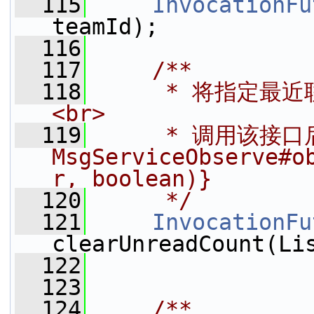
  115
InvocationFu
teamId);
  116
  117
    /**
  118
     * 将指定最
<br>
  119
     * 调用该接口
MsgServiceObserve#o
r, boolean)}
  120
     */
  121
InvocationFu
clearUnreadCount(Li
  122
  123
  124
    /**