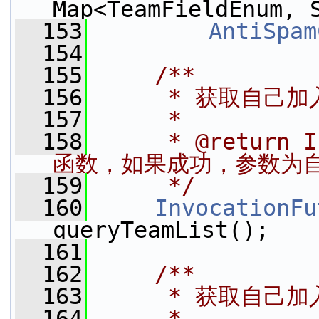
Map<TeamFieldEnum, 
  153
AntiSpam
  154
  155
    /**
  156
     * 获取自己
  157
     *
  158
     * @return
函数，如果成功，参数为
  159
     */
  160
InvocationFu
queryTeamList();
  161
  162
    /**
  163
     * 获取自己
  164
     *