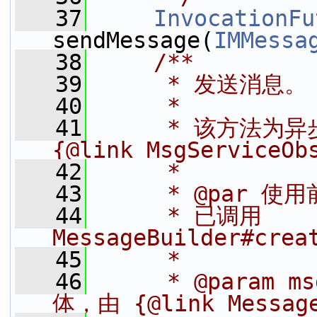
   37
InvocationFu
sendMessage(
IMMessa
   38
    /**
   39
     * 发送消息。
   40
     *
   41
     * 该方法为
{@link MsgServiceOb
   42
     *
   43
     * @par 使
   44
     * 已调用 
MessageBuilder#cr
   45
     *
   46
     * @param 
体，由 {@link Messag