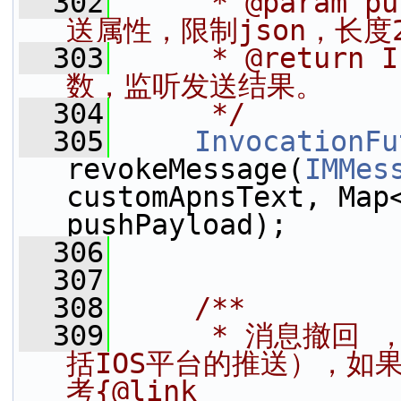
  302
     * @param 
送属性，限制json，长度2
  303
     * @return
数，监听发送结果。
  304
     */
  305
InvocationFu
revokeMessage(
IMMes
customApnsText, Map<
pushPayload);
  306
  307
  308
    /**
  309
     * 消息撤
括IOS平台的推送），如
考{@link 