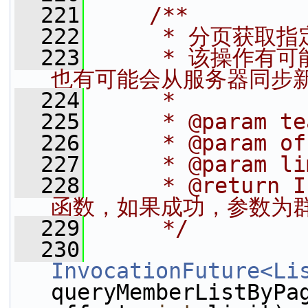
  221
    /**
  222
     * 分页获取
  223
     * 该操作
也有可能会从服务器同步新
  224
     *
  225
     * @param t
  226
     * @param 
  227
     * @param
  228
     * @return
函数，如果成功，参数为
  229
     */
  230
InvocationFuture<Li
queryMemberListByPa