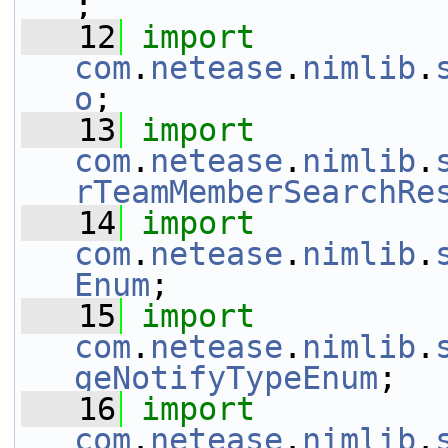
;
   12
import
com
.
netease
.
nimlib
.
o
;
   13
import
com
.
netease
.
nimlib
.
rTeamMemberSearchRe
   14
import
com
.
netease
.
nimlib
.
Enum
;
   15
import
com
.
netease
.
nimlib
.
geNotifyTypeEnum
;
   16
import
com
.
netease
.
nimlib
.