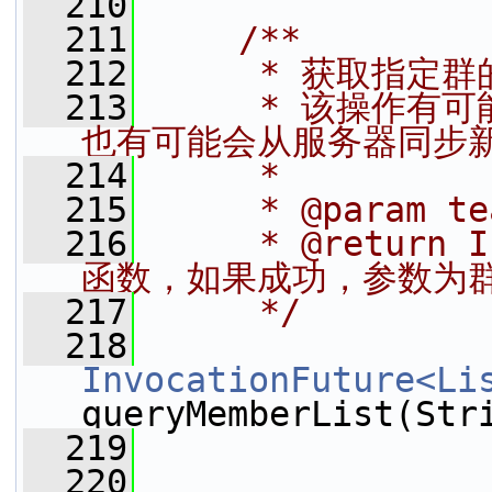
  210
  211
    /**
  212
     * 获取指定群
  213
     * 该操作
也有可能会从服务器同步新
  214
     *
  215
     * @param t
  216
     * @return
函数，如果成功，参数为
  217
     */
  218
InvocationFuture<Li
queryMemberList(Str
  219
  220