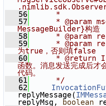
.nimlib.sdk.Observe
   56
     *
   57
     * @param 
MessageBuilder}构造
   58
     * @param 
   59
     * @para
为true，否则填false
   60
     * @return
函数。消息发送完成后才
代码。
   61
     */
   62
InvocationFu
replyMessage(
IMMess
replyMsg, 
boolean
 r