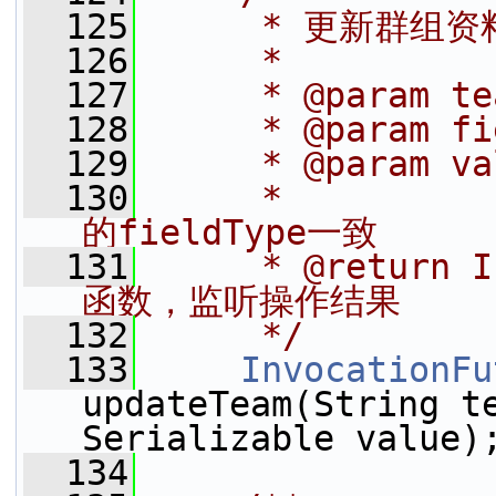
  125
     * 更新群组资
  126
     *
  127
     * @param t
  128
     * @param 
  129
     * @param
  130
     *       
的fieldType一致
  131
     * @return
函数，监听操作结果
  132
     */
  133
InvocationFu
updateTeam(String t
Serializable value)
  134