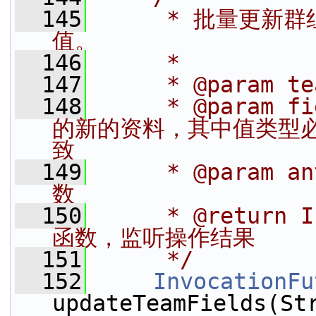
  145
     * 批量更
值。
  146
     *
  147
     * @param t
  148
     * @param 
的新的资料，其中值类型必须和
致
  149
     * @param 
数
  150
     * @return
函数，监听操作结果
  151
     */
  152
InvocationFu
updateTeamFields(Str