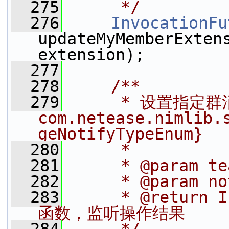
  275
     */
  276
InvocationFu
updateMyMemberExtens
extension);
  277
  278
    /**
  279
     * 设置指定群
com.netease.nimlib.
geNotifyTypeEnum}
  280
     *
  281
     * @param t
  282
     * @param 
  283
     * @return
函数，监听操作结果