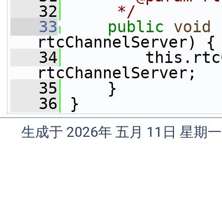
   32
     */
   33
public
void
rtcChannelServer) {
   34
         this.rtc
rtcChannelServer;
   35
     }
   36
 }
生成于 2026年 五月 11日 星期一 0