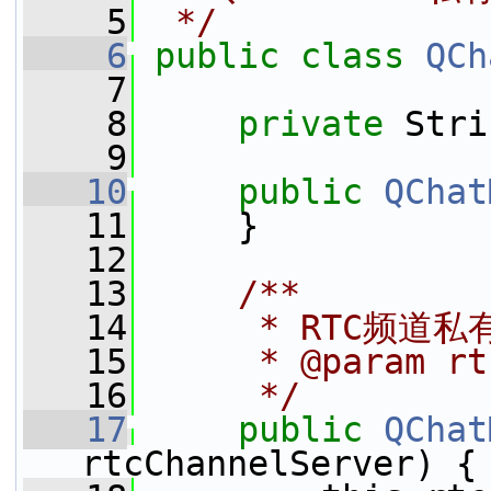
    5
 */
    6
public
class 
QCh
    7
    8
private
 Stri
    9
   10
public
QChat
   11
     }
   12
   13
    /**
   14
     * RTC频道
   15
     * @param rt
   16
     */
   17
public
QChat
rtcChannelServer) {