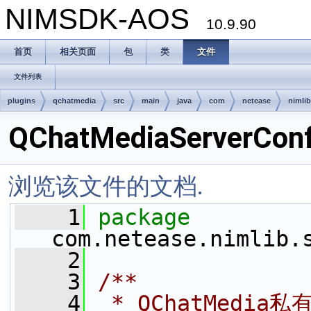
NIMSDK-AOS
10.9.90
首页
相关页面
包
类
文件
文件列表
plugins
qchatmedia
src
main
java
com
netease
nimlib
QChatMediaServerConf
浏览该文件的文档.
    1
package 
com.netease.nimlib.
    2
    3
/**
    4
 * QChatMedia