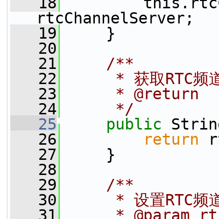
   18
         this.rtc
rtcChannelServer;
   19
     }
   20
   21
    /**
   22
     * 获取RT
   23
     * @return
   24
     */
   25
public
 Strin
   26
return
 r
   27
     }
   28
   29
    /**
   30
     * 设置RT
   31
     * @param rt