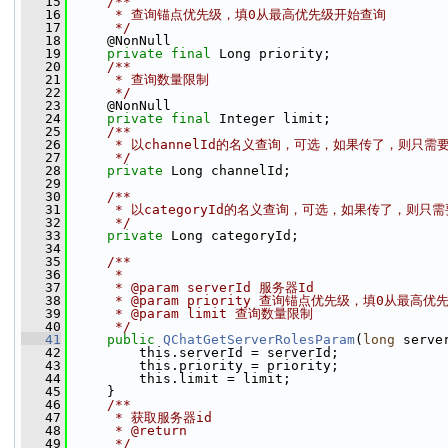
   15
    /**
   16
     * 查询锚点优先级，填0从最高优先级开始查询
   17
     */
   18
     @NonNull
   19
private
final
 Long priority;
   20
    /**
   21
     * 查询数量限制
   22
     */
   23
     @NonNull
   24
private
final
 Integer limit;
   25
    /**
   26
     * 以channelId的名义查询，可选，如果传了，则只需
   27
     */
   28
private
 Long channelId;
   29
   30
    /**
   31
     * 以categoryId的名义查询，可选，如果传了，
   32
     */
   33
private
 Long categoryId;
   34
   35
    /**
   36
     *
   37
     * @param serverId 服务器Id
   38
     * @param priority 查询锚点优先级，填0从最高
   39
     * @param limit 查询数量限制
   40
     */
   41
public
QChatGetServerRolesParam
(
long
 serve
   42
         this.serverId = serverId;
   43
         this.priority = priority;
   44
         this.limit = limit;
   45
     }
   46
    /**
   47
     * 获取服务器id
   48
     * @return
   49
     */