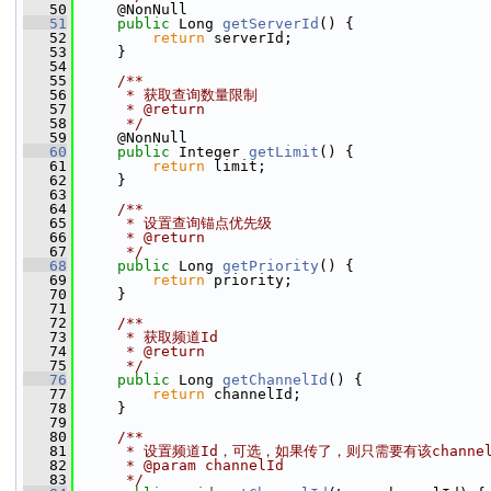
   50
     @NonNull
   51
public
 Long 
getServerId
() {
   52
return
 serverId;
   53
     }
   54
   55
    /**
   56
     * 获取查询数量限制
   57
     * @return
   58
     */
   59
     @NonNull
   60
public
 Integer 
getLimit
() {
   61
return
 limit;
   62
     }
   63
   64
    /**
   65
     * 设置查询锚点优先级
   66
     * @return
   67
     */
   68
public
 Long 
getPriority
() {
   69
return
 priority;
   70
     }
   71
   72
    /**
   73
     * 获取频道Id
   74
     * @return
   75
     */
   76
public
 Long 
getChannelId
() {
   77
return
 channelId;
   78
     }
   79
   80
    /**
   81
     * 设置频道Id，可选，如果传了，则只需要有该chann
   82
     * @param channelId
   83
     */