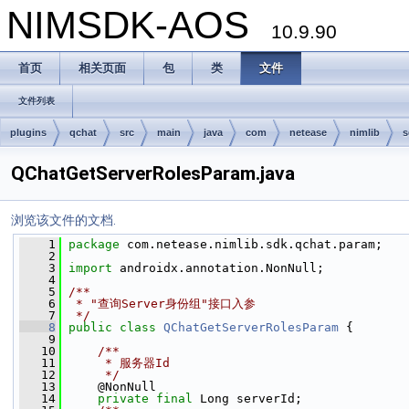
NIMSDK-AOS
10.9.90
首页
相关页面
包
类
文件
文件列表
plugins
qchat
src
main
java
com
netease
nimlib
s
QChatGetServerRolesParam.java
浏览该文件的文档.
    1
package 
com.netease.nimlib.sdk.qchat.param;
    2
    3
import
 androidx.annotation.NonNull;
    4
    5
/**
    6
 * "查询Server身份组"接口入参
    7
 */
    8
public
class 
QChatGetServerRolesParam
 {
    9
   10
    /**
   11
     * 服务器Id
   12
     */
   13
     @NonNull
   14
private
final
 Long serverId;