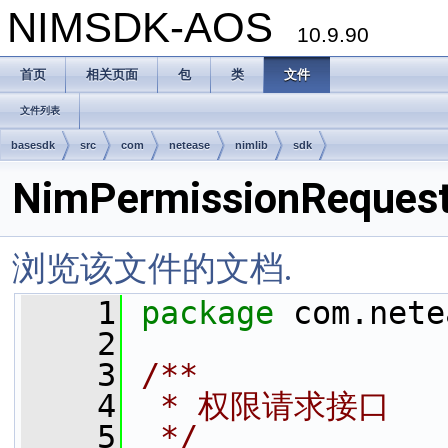
NIMSDK-AOS
10.9.90
首页
相关页面
包
类
文件
文件列表
basesdk
src
com
netease
nimlib
sdk
NimPermissionRequest
浏览该文件的文档.
    1
package 
com.nete
    2
    3
/**
    4
 * 权限请求接口
    5
 */