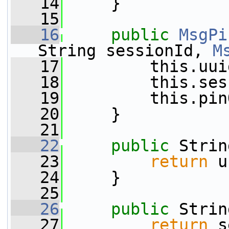
   14
     }
   15
   16
public
MsgPi
String sessionId, 
M
   17
         this.uui
   18
         this.ses
   19
         this.pin
   20
     }
   21
   22
public
 Strin
   23
return
 u
   24
     }
   25
   26
public
 Strin
   27
return
 s