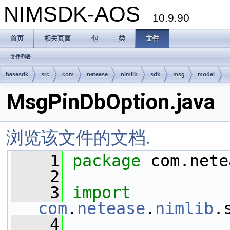
NIMSDK-AOS
10.9.90
首页
相关页面
包
类
文件
文件列表
basesdk
src
com
netease
nimlib
sdk
msg
model
MsgPinDbOption.java
浏览该文件的文档.
    1
package 
com.nete
    2
    3
import
com
.
netease
.
nimlib
.
    4