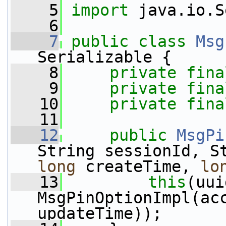
    5
import
 java.io.S
    6
    7
public
class 
Msg
Serializable {
    8
private
fina
    9
private
fina
   10
private
fina
   11
   12
public
MsgPi
long
 createTime, 
lo
   13
this
(uui
MsgPinOptionImpl(acc
updateTime));