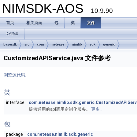
NIMSDK-AOS
10.9.90
首页
相关页面
包
类
文件
文件列表
basesdk
src
com
netease
nimlib
sdk
generic
CustomizedAPIService.java 文件参考
浏览源代码.
类
interface
com.netease.nimlib.sdk.generic.CustomizedAPIServ
提供通用的api调用定制化服务。
更多...
包
package
com.netease.nimlib.sdk.generic