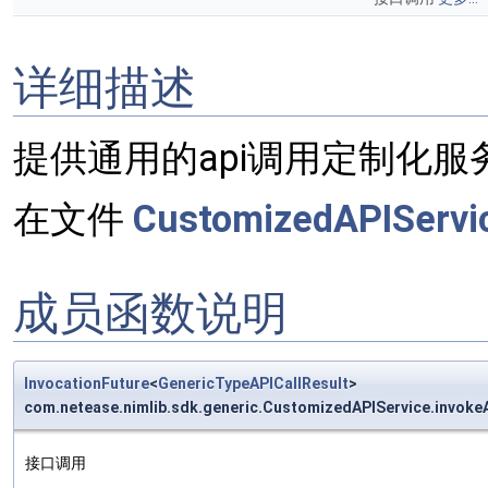
详细描述
提供通用的api调用定制化服
在文件
CustomizedAPIServic
成员函数说明
InvocationFuture
<
GenericTypeAPICallResult
>
com.netease.nimlib.sdk.generic.CustomizedAPIService.invoke
接口调用