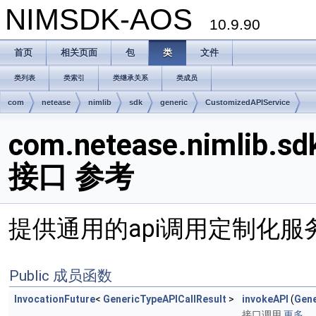
NIMSDK-AOS
10.9.90
首页
相关页面
包
类
文件
类列表
类索引
类继承关系
类成员
com
netease
nimlib
sdk
generic
CustomizedAPIService
com.netease.nimlib.sd
接口 参考
提供通用的api调用定制化服
Public 成员函数
InvocationFuture
<
GenericTypeAPICallResult
>
invokeAPI
(
Gene
接口调用
更多...