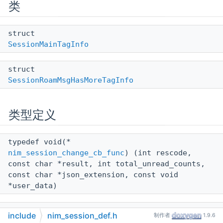
类
struct
SessionMainTagInfo
struct
SessionRoamMsgHasMoreTagInfo
类型定义
typedef void(*
nim_session_change_cb_func
) (int rescode,
const char *result, int total_unread_counts,
const char *json_extension, const void
*user_data)
typedef void(*
include
nim_session_def.h
制作者
1.9.6
nim_session_multi_change_cb_func
) (int