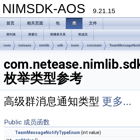
NIMSDK-AOS
9.21.15
首页
相关页面
包
类
文件
类列表
类索引
类继承关系
类成员
com
netease
nimlib
sdk
team
constant
TeamMessageNoti
com.netease.nimlib.s
枚举类型参考
高级群消息通知类型
更多...
Public 成员函数
TeamMessageNotifyTypeEnum
(int value)