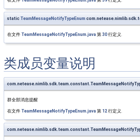
static
TeamMessageNotifyTypeEnum
com.netease.nimlib.sdk
在文件
TeamMessageNotifyTypeEnum.java
第
30
行定义.
类成员变量说明
com.netease.nimlib.sdk.team.constant.TeamMessageNotifyTyp
群全部消息提醒
在文件
TeamMessageNotifyTypeEnum.java
第
12
行定义.
com.netease.nimlib.sdk.team.constant.TeamMessageNotifyTy