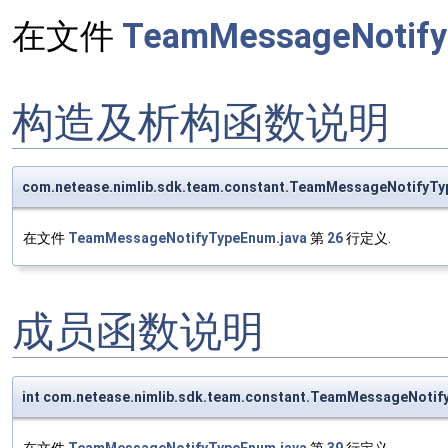
在文件
TeamMessageNotify
构造及析构函数说明
com.netease.nimlib.sdk.team.constant.TeamMessageNotify
在文件
TeamMessageNotifyTypeEnum.java
第
26
行定义.
成员函数说明
int com.netease.nimlib.sdk.team.constant.TeamMessageNotif
在文件
TeamMessageNotifyTypeEnum.java
第
39
行定义.