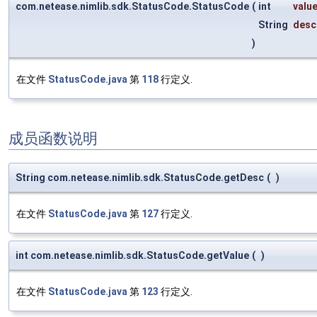
com.netease.nimlib.sdk.StatusCode.StatusCode
(
int
valu
String
desc
)
在文件
StatusCode.java
第
118
行定义.
成员函数说明
String com.netease.nimlib.sdk.StatusCode.getDesc
(
)
在文件
StatusCode.java
第
127
行定义.
int com.netease.nimlib.sdk.StatusCode.getValue
(
)
在文件
StatusCode.java
第
123
行定义.