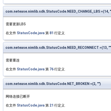
com.netease.nimlib.sdk.StatusCode.NEED_CHANGE_LBS =(14, "
需要更新LBS
在文件
StatusCode.java
第
81
行定义.
com.netease.nimlib.sdk.StatusCode.NEED_RECONNECT =(13, ""
需要重连
在文件
StatusCode.java
第
76
行定义.
com.netease.nimlib.sdk.StatusCode.NET_BROKEN =(2, "")
网络连接已断开
在文件
StatusCode.java
第
21
行定义.