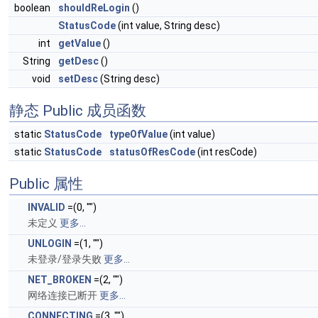
boolean
shouldReLogin
()
StatusCode
(int value, String desc)
int
getValue
()
String
getDesc
()
void
setDesc
(String desc)
静态 Public 成员函数
static
StatusCode
typeOfValue
(int value)
static
StatusCode
statusOfResCode
(int resCode)
Public 属性
INVALID
=(0, "")
未定义
更多...
UNLOGIN
=(1, "")
未登录/登录失败
更多...
NET_BROKEN
=(2, "")
网络连接已断开
更多...
CONNECTING
=(3, "")