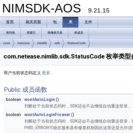
NIMSDK-AOS
9.21.15
首页
相关页面
包
类
文件
类列表
类索引
类继承关系
类成员
com
netease
nimlib
sdk
StatusCode
com.netease.nimlib.sdk.StatusCode 枚举类
用户当前状态码定义
更多...
Public 成员函数
boolean
wontAutoLogin
()
判断处于当前状态码时，SDK还会不会继续自动重连登录。
boolean
wontAutoLoginForever
()
判断处于当前状态码时，SDK还会不会继续自动重连登录，即
PWD_ERROR可能在服务器有修复机制因此这里还是允许