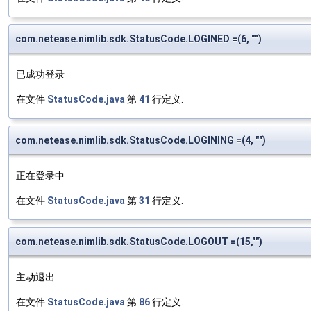
com.netease.nimlib.sdk.StatusCode.LOGINED =(6, "")
已成功登录
在文件
StatusCode.java
第
41
行定义.
com.netease.nimlib.sdk.StatusCode.LOGINING =(4, "")
正在登录中
在文件
StatusCode.java
第
31
行定义.
com.netease.nimlib.sdk.StatusCode.LOGOUT =(15,"")
主动退出
在文件
StatusCode.java
第
86
行定义.