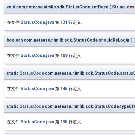
void com.netease.nimlib.sdk.StatusCode.setDesc
(
String
des
在文件
StatusCode.java
第
131
行定义.
boolean com.netease.nimlib.sdk.StatusCode.shouldReLogin
(
在文件
StatusCode.java
第
109
行定义.
static
StatusCode
com.netease.nimlib.sdk.StatusCode.statu
在文件
StatusCode.java
第
145
行定义.
static
StatusCode
com.netease.nimlib.sdk.StatusCode.typeOf
在文件
StatusCode.java
第
135
行定义.