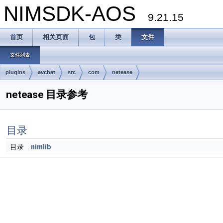
NIMSDK-AOS
9.21.15
首页
相关页面
包
类
文件
文件列表
plugins
avchat
src
com
netease
netease 目录参考
目录
目录
nimlib