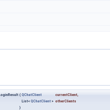
LoginResult
(
QChatClient
currentClient
,
List<
QChatClient
>
otherClients
)