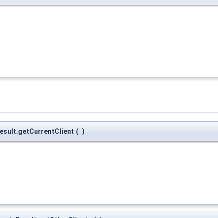
esult.getCurrentClient
(
)