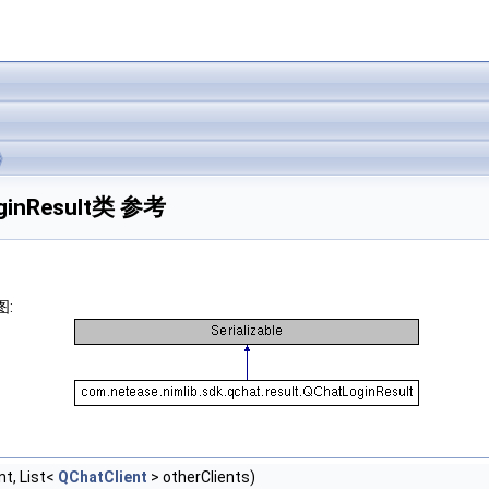
LoginResult类 参考
图:
nt, List<
QChatClient
> otherClients)