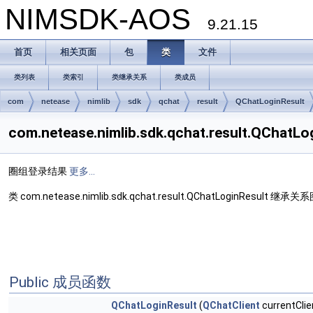
NIMSDK-AOS
9.21.15
首页
相关页面
包
类
文件
类列表
类索引
类继承关系
类成员
com
netease
nimlib
sdk
qchat
result
QChatLoginResult
com.netease.nimlib.sdk.qchat.result.QChat
圈组登录结果
更多...
类 com.netease.nimlib.sdk.qchat.result.QChatLoginResult 继承关系
Public 成员函数
QChatLoginResult
(
QChatClient
currentClie