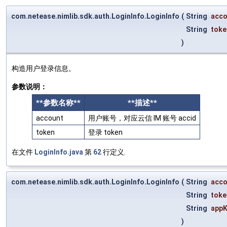
com.netease.nimlib.sdk.auth.LoginInfo.LoginInfo
(
String
acco
String
toke
)
构造用户登录信息。
参数说明：
**参数名称**
**描述**
account
用户账号，对应云信 IM 账号 accid
token
登录 token
在文件
LoginInfo.java
第
62
行定义.
com.netease.nimlib.sdk.auth.LoginInfo.LoginInfo
(
String
acco
String
toke
String
appK
)