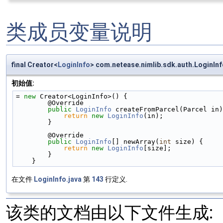
类成员变量说明
final Creator<
LoginInfo
> com.netease.nimlib.sdk.auth.LoginI
初始值:
= 
new
 Creator<LoginInfo>() {
        @Override
public
LoginInfo
 createFromParcel(Parcel in)
return
new
LoginInfo
(in);
        }
        @Override
public
LoginInfo
[] newArray(
int
 size) {
return
new
LoginInfo
[size];
        }
    }
在文件
LoginInfo.java
第
143
行定义.
该类的文档由以下文件生成: