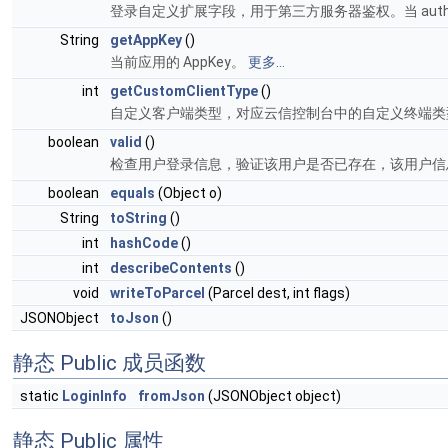
登录自定义扩展字段，用于第三方服务器鉴权。当 authT
String
getAppKey
()
当前应用的 AppKey。
更多...
int
getCustomClientType
()
自定义客户端类型，对应云信控制台中的自定义终端类
boolean
valid
()
检查用户登录信息，验证该用户是否已存在，该用户
boolean
equals
(Object o)
String
toString
()
int
hashCode
()
int
describeContents
()
void
writeToParcel
(Parcel dest, int flags)
JSONObject
toJson
()
静态 Public 成员函数
static
LoginInfo
fromJson
(JSONObject object)
静态 Public 属性