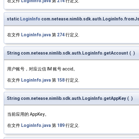
在文件
LoginInfo.java
第
214
行定义.
static
LoginInfo
com.netease.nimlib.sdk.auth.LoginInfo.fromJ
在文件
LoginInfo.java
第
274
行定义.
String com.netease.nimlib.sdk.auth.LoginInfo.getAccount
(
)
用户账号，对应云信 IM 账号 accid。
在文件
LoginInfo.java
第
158
行定义.
String com.netease.nimlib.sdk.auth.LoginInfo.getAppKey
(
)
当前应用的 AppKey。
在文件
LoginInfo.java
第
189
行定义.