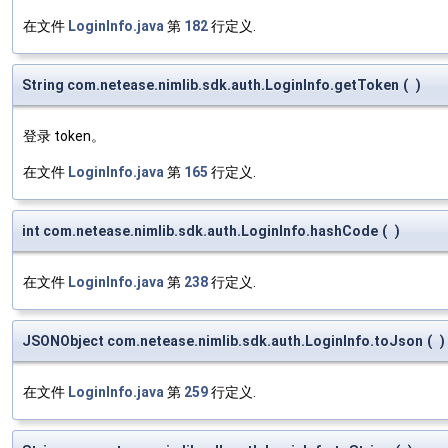
在文件
LoginInfo.java
第
182
行定义.
String com.netease.nimlib.sdk.auth.LoginInfo.getToken
(
)
登录 token。
在文件
LoginInfo.java
第
165
行定义.
int com.netease.nimlib.sdk.auth.LoginInfo.hashCode
(
)
在文件
LoginInfo.java
第
238
行定义.
JSONObject com.netease.nimlib.sdk.auth.LoginInfo.toJson
(
)
在文件
LoginInfo.java
第
259
行定义.