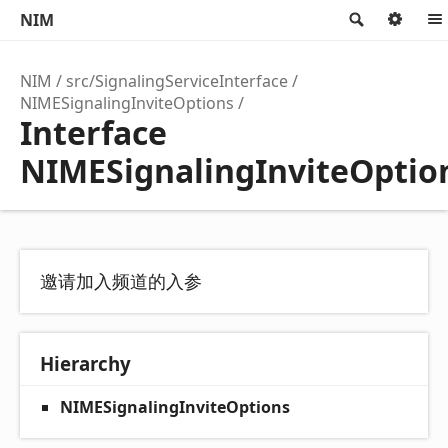
NIM
Search
Opt
NIM
src/SignalingServiceInterface
NIMESignalingInviteOptions
Interface
NIMESignalingInviteOptio
邀请加入频道的入参
Hierarchy
NIMESignalingInviteOptions