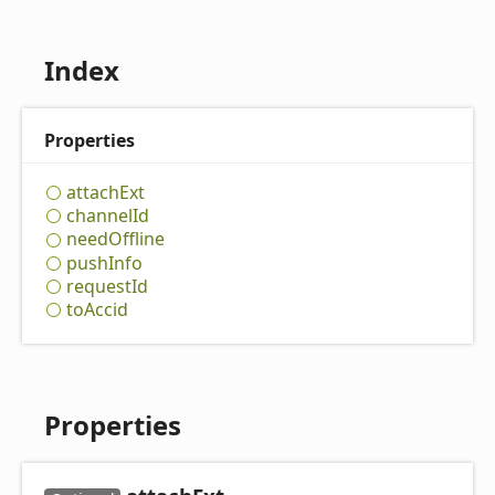
Index
Properties
attach
Ext
channel
Id
need
Offline
push
Info
request
Id
to
Accid
Properties