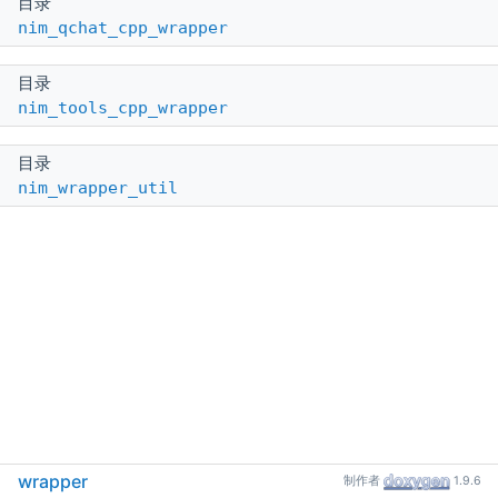
目录
nim_qchat_cpp_wrapper
目录
nim_tools_cpp_wrapper
目录
nim_wrapper_util
wrapper
制作者
1.9.6