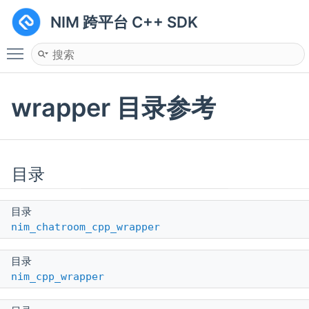
NIM 跨平台 C++ SDK
Toggle main menu visibility
wrapper 目录参考
目录
目录
nim_chatroom_cpp_wrapper
目录
nim_cpp_wrapper