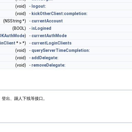
(void)
-
logout:
(void)
-
kickOtherClient:completion:
(NSString *)
-
currentAccount
(BOOL)
-
isLogined
DKAuthMode
)
-
currentAuthMode
nClient
* > *)
-
currentLoginClients
(void)
-
queryServerTimeCompletion:
(void)
-
addDelegate:
(void)
-
removeDelegate:
录、登出、踢人下线等接口。