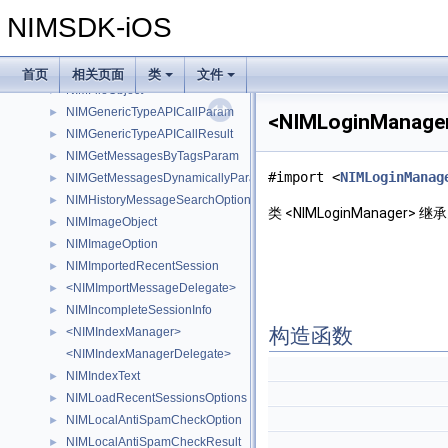
<NIMEventSubscribeManager>
►
NIMSDK-iOS
<NIMEventSubscribeManagerDelegate>
►
<NIMExportMessageDelegate>
►
NIMFetchServerSessionOption
►
首页
相关页面
类
文件
NIMFileObject
►
NIMGenericTypeAPICallParam
►
<NIMLoginMana
NIMGenericTypeAPICallResult
►
NIMGetMessagesByTagsParam
►
#import <
NIMLoginManag
NIMGetMessagesDynamicallyParam
►
NIMHistoryMessageSearchOption
►
类 <NIMLoginManager> 
NIMImageObject
►
NIMImageOption
►
NIMImportedRecentSession
►
<NIMImportMessageDelegate>
►
NIMIncompleteSessionInfo
►
构造函数
<NIMIndexManager>
►
<NIMIndexManagerDelegate>
NIMIndexText
►
NIMLoadRecentSessionsOptions
►
NIMLocalAntiSpamCheckOption
►
NIMLocalAntiSpamCheckResult
►