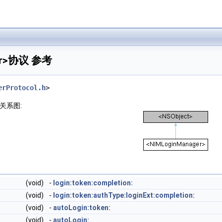
ger>协议 参考
erProtocol.h
>
继承关系图:
(void)
-
login:token:completion:
(void)
-
login:token:authType:loginExt:completion:
(void)
-
autoLogin:token:
(void)
-
autoLogin: