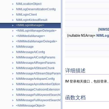
NIMLocationObject
►
NIMLogDesensitizationConfig
►
NIMLoginClient
►
NIMLoginKickoutResult
►
<NIMLoginManager>
►
(
NIMS
<NIMLoginManagerDelegate>
►
(nullable NSArray<
NIMLogi
<NIMMediaManager>
►
<NIMMediaManagerDelegate>
►
NIMMessage
►
NIMMessageAIConfig
►
NIMMessageAIConfigParams
►
NIMMessageAIRegenParams
►
NIMMessageAIStreamChunk
►
详细描述
NIMMessageAIStreamStopParams
►
NIMMessageAntispamConfig
►
IM 登录相关接口，包括登
NIMMessageApnsMemberOption
►
NIMMessageChatroomExtension
►
NIMMessageFullKeywordSearchOption
►
函数文档
NIMMessageFullKeywordSearchOrderByTimeOption
►
<NIMMessageObject>
►