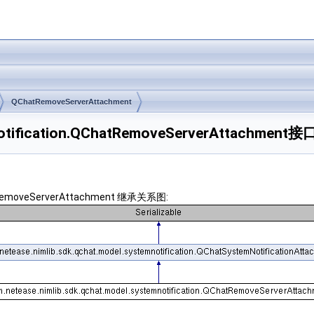
QChatRemoveServerAttachment
mnotification.QChatRemoveServerAttachment
hatRemoveServerAttachment 继承关系图: