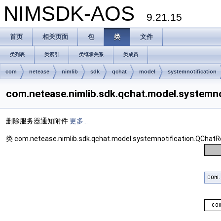
NIMSDK-AOS
9.21.15
首页
相关页面
包
类
文件
类列表
类索引
类继承关系
类成员
com
netease
nimlib
sdk
qchat
model
systemnotification
com.netease.nimlib.sdk.qchat.model.syste
删除服务器通知附件
更多...
类 com.netease.nimlib.sdk.qchat.model.systemnotification.QC