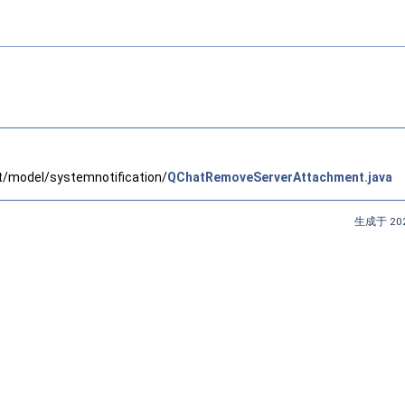
t/model/systemnotification/
QChatRemoveServerAttachment.java
生成于 202